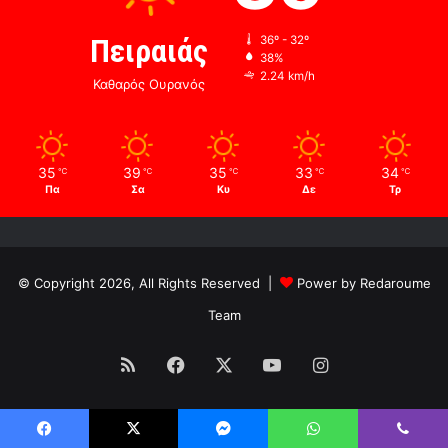
Πειραιάς
36º - 32º
38%
2.24 km/h
Καθαρός Ουρανός
35
39
35
33
34
℃
℃
℃
℃
℃
Πα
Σα
Κυ
Δε
Τρ
© Copyright 2026, All Rights Reserved |
Power by Redaroume
Team
RSS
Facebook
X
YouTube
Instagram