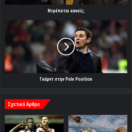
Ντρέπεται κανείς;
Γκάρντ
στην
Pole
Position
Γκάρντ στην Pole Position
Σχετικά Άρθρα