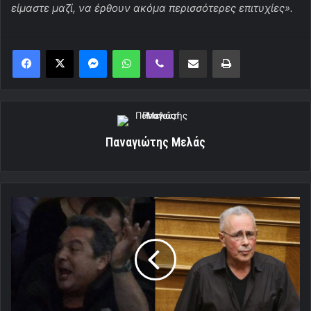
είμαστε μαζί, να έρθουν ακόμα περισσότερες επιτυχίες».
Messenger
WhatsApp
Viber
Κοινοποίηση μέσω ηλεκτρονικού ταχυδρομείου
Εκτύπωση
Παναγιώτης Μελάς
Ντρέπεται
κανείς;