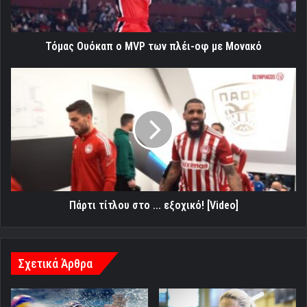
οφ
με
Μονακό
Τόμας Ουόκαπ ο MVP των πλέι-οφ με Μονακό
Πάρτι
τίτλου
στο
...
εξοχικό!
[Video]
Πάρτι τίτλου στο ... εξοχικό! [Video]
Σχετικά Άρθρα