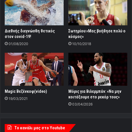
Διεθνής διεγνώσθη θετικός
Σωτηρίου:«Μας βοήθησε πολύ ο
στον covid-19!
κόσμος»
01/08/2020
10/10/2018
Μagic Βεζένκοφ(video)
Μόρις για Βιλερμπάν: «Να μην
κοιτάξουμε στο ρεκόρ τους»
19/03/2021
03/04/2026
Tο κανάλι μας στο Youtube