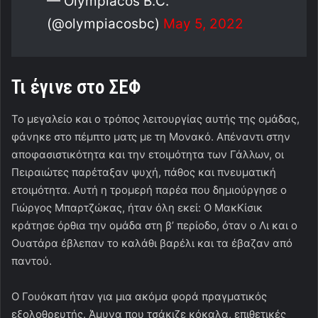
— Olympiacos B.C.
(@olympiacosbc)
May 5, 2022
Τι έγινε στο ΣΕΦ
Το μεγαλείο και ο τρόπος λειτουργίας αυτής της ομάδας,
φάνηκε στο πέμπτο ματς με τη Μονακό. Απέναντι στην
αποφασιστικότητα και την ετοιμότητα των Γάλλων, οι
Πειραιώτες παρέταξαν ψυχή, πάθος και πνευματική
ετοιμότητα. Αυτή η τρομερή παρέα που δημιούργησε ο
Γιώργος Μπαρτζώκας, ήταν όλη εκεί: Ο ΜακΚίσικ
κράτησε όρθια την ομάδα στη β’ περίοδο, όταν ο Λι και ο
Ουατάρα έβλεπαν το καλάθι βαρέλι και τα έβαζαν από
παντού.
Ο Γουόκαπ ήταν για μια ακόμα φορά πραγματικός
εξολοθρευτής. Άμυνα που τσάκιζε κόκαλα, επιθετικές