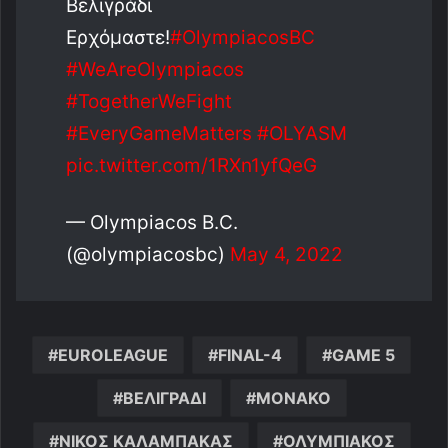
Bελιγράδι
Ερχόμαστε!
#OlympiacosBC
#WeAreOlympiacos
#TogetherWeFight
#EveryGameMatters
#OLYASM
pic.twitter.com/1RXn1yfQeG
— Olympiacos B.C.
(@olympiacosbc)
May 4, 2022
EUROLEAGUE
FINAL-4
GAME 5
ΒΕΛΙΓΡΑΔΙ
ΜΟΝΑΚΟ
ΝΙΚΟΣ ΚΑΛΑΜΠΑΚΑΣ
ΟΛΥΜΠΙΑΚΟΣ