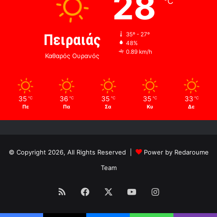
28
℃
Πειραιάς
35º - 27º
48%
0.89 km/h
Καθαρός Ουρανός
35
36
35
35
33
℃
℃
℃
℃
℃
Πε
Πα
Σα
Κυ
Δε
© Copyright 2026, All Rights Reserved |
Power by Redaroume
Team
RSS
Facebook
X
YouTube
Instagram