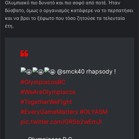
Ολυμπιακό πιο δυνατό και πιο σοφό από ποτέ. Ήταν
δύσβατο, όμως ο οργανισμός κατάφερε να το περπατήσει
και να βρει το ξέφωτο που τόσο ζητούσε τα τελευταία
έτη.
@smck40 rhapsody !
#OlympiacosBC
#WeAreOlympiacos
#TogetherWeFight
#EveryGameMatters
#OLYASM
pic.twitter.com/GR5b2wEmJI