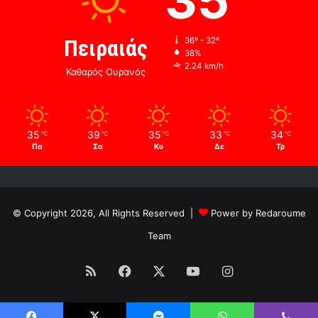
35
Πειραιάς
36º - 32º
38%
2.24 km/h
Καθαρός Ουρανός
35
39
35
33
34
℃
℃
℃
℃
℃
Πα
Σα
Κυ
Δε
Τρ
© Copyright 2026, All Rights Reserved |
Power by Redaroume
Team
RSS
Facebook
X
YouTube
Instagram