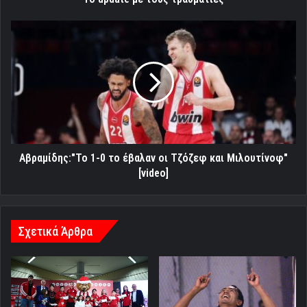
Αβραμίδης:"Το
1-
0
το
έβαλαν
οι
Τζόζεφ
και
Μιλουτίνοφ"
[video]
Αβραμίδης:"Το 1-0 το έβαλαν οι Τζόζεφ και Μιλουτίνοφ"
[video]
Σχετικά Άρθρα