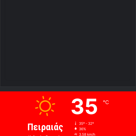
35
℃
Πειραιάς
35º - 32º
36%
3.58 km/h