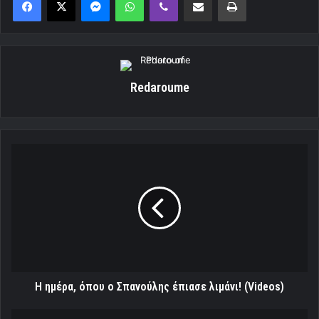
Redaroume
Η
ημέρα,
όπου
ο
Σπανούλης
έπιασε
λιμάνι!
(Videos)
Η ημέρα, όπου ο Σπανούλης έπιασε λιμάνι! (Videos)
Θέλει