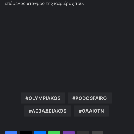
επόμενος σταθμός της καριέρας του.
OLYMPIAKOS
PODOSFAIRO
ΛΕΒΑΔΕΙΑΚΟΣ
ΟΛΑΙΟΤΝ
Messenger
WhatsApp
Viber
Κοινοποίηση μέσω ηλεκτρονικού ταχυδρομείου
Εκτύπωση