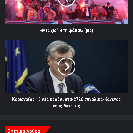
«Mια ζωή στη φάπα!» (pic)
Κορωνοϊός
10
νέα
κρούσματα-2726
συνολικά-
Κανένας
νέος
θάνατος
Κορωνοϊός 10 νέα κρούσματα-2726 συνολικά-Κανένας
νέος θάνατος
Σχετικά Άρθρα