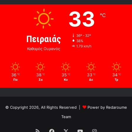
33
℃
Πειραιάς
36º - 32º
38%
1.79 km/h
Καθαρός Ουρανός
36
38
35
33
34
℃
℃
℃
℃
℃
Πα
Σα
Κυ
Δε
Τρ
© Copyright 2026, All Rights Reserved |
Power by Redaroume
Team
RSS
Facebook
X
YouTube
Instagram