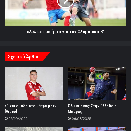
τον
Ολυμπιακό
Β'
«Αυλαία» με ήττα για τον Ολυμπιακό Β'
Σχετικά Άρθρα
«Είναι ομάδα στα μέτρα μας»
Ολυμπιακός: Στην Ελλάδα ο
[Video]
Μπάρος
26/10/2022
06/08/2025