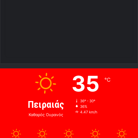
35
℃
Πειραιάς
36º - 30º
36%
4.47 km/h
Καθαρός Ουρανός