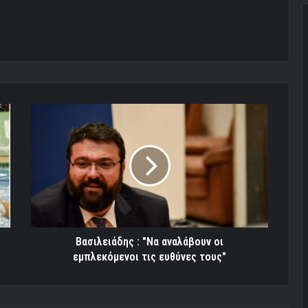
Βασιλειάδης
:
"Να
αναλάβουν
οι
εμπλεκόμενοι
τις
ευθύνες
τους"
Βασιλειάδης : "Να αναλάβουν οι
εμπλεκόμενοι τις ευθύνες τους"