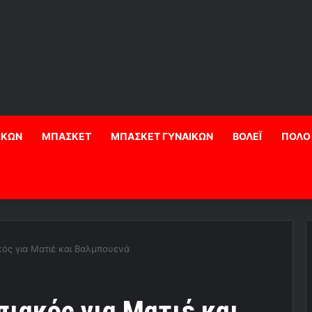
ΙΚΩΝ
ΜΠΑΣΚΕΤ
ΜΠΑΣΚΕΤ ΓΥΝΑΙΚΩΝ
ΒΟΛΕΪ
ΠΟΛΟ
ός για Ματιέ και Βαλμπουενά
ιακός για Ματιέ και