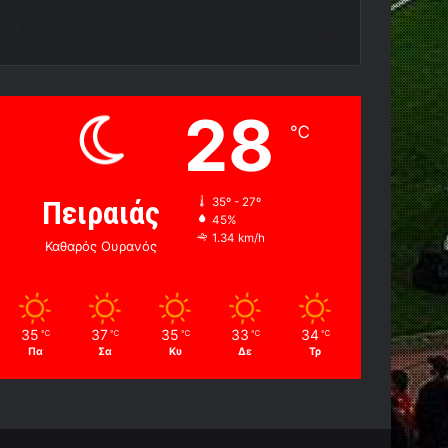
28
℃
Πειραιάς
35º - 27º
45%
1.34 km/h
Καθαρός Ουρανός
35
37
35
33
34
℃
℃
℃
℃
℃
Πα
Σα
Κυ
Δε
Τρ