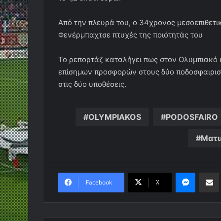
Από την πλευρά του, ο 34χρονος μεσοεπιθετι
Φενέρμπαχτσε πτυχές της ποιότητάς του
Το ρεπορτάζ καταλήγει πως στον Ολυμπιακό έ
επίσημων προσφορών στους δύο ποδοσφαιριστ
στις δύο υποθέσεις.
OLYMPIAKOS
PODOSFAIRO
Ματι
Messen
Κο
Facebook
X