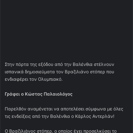
Γράφει ο Κώστας Παλαιολόγος
Παρελθόν αναμένεται να αποτελέσει σύμφωνα με όλες
τις ενδείξεις από την Βαλένθια ο Κάρλος Αντερλάν!
Ο Βραζιλιάνος στόπερ, ο οποίος έχει προσελκύσει το
ενδιαφέρον αρκετών ευρωπαίκών συλλόγων. Ανάμεσα
στους οποίους και ο Ολυμπιακός, σύμφωνα με
δημοσίευμα της ιστοσελίδας «cadenaser.com», θα
αποχωρήσει από τις «νυχτερίδες», χωρίς ωστόσο να
αναφέρει ξεκάθαρα τον επόμενο σταθμό της καριέρας
του:
«Η αποχώρηση του Αντερλάν Σάντος έχει αρχίσει.
Υπάρχουν προτάσεις από τον Ολυμπιακό στην Ελλάδα,
αλλά και από άλλες, όπως από τις Γερμανία, Ισπανία,
Ιταλία και Αγγλία», γράφει μεταξύ άλλων το δημοσίευμα.