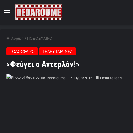
Menu
Αρχική
/
ΠΟΔΟΣΦΑΙΡΟ
ΠΟΔΟΣΦΑΙΡΟ
ΤΕΛΕΥΤΑΙΑ ΝΕΑ
«Φεύγει ο Αντερλάν!»
Redaroume
11/06/2016
1 minute read
Στην πόρτα της εξόδου από την Βαλένθια στέλνουν
ισπανικά δημοσιεύματα τον Βραζιλιάνο στόπερ που
ενδιαφέρει τον Ολυμπιακό.