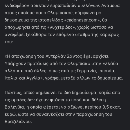
Πάντως, όπως σημειώνει το ίδιο δημοσίευμα, καμία από
τις ομάδες δεν έχουν φτάσει το ποσό που θέλει η
Βαλένθια, η οποία φέρεται να αξιώνει περίπου 9,5 εκατ,
ευρώ, ώστε να συναινέσζσει στην παραχώρηση του
Βραζιλιάνου.
Επίσης, οι προτάσεις είναι για δανεισμό και όχι για
κανονική μεταγραφή, όπως θέλουν οι Ισπανοί.
OLYMPIAKOS
PODOSFAIRO
ΑΝΤΕΡΛΑΝ
ΒΑΛΕΝΘΙΑ
Messenger
WhatsApp
Viber
Κοινοποίηση μέσω ηλεκτρονικού ταχυδρομείου
Εκτύπωση