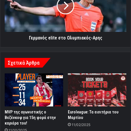
Ολυμπιακός-
Αρης
Γερμανός elite στο Ολυμπιακός-Αρης
Σχετικά Άρθρα
MVP της αγωνιστικής ο
Euroleague: Τα εισιτήρια του
Βεζένκοφ για 15η φορά στην
Μαρτίου
καριέρα του!
11/02/2025
11/10/2025