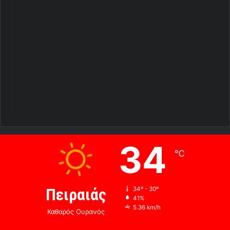
34
℃
Πειραιάς
34º - 30º
41%
5.36 km/h
Καθαρός Ουρανός