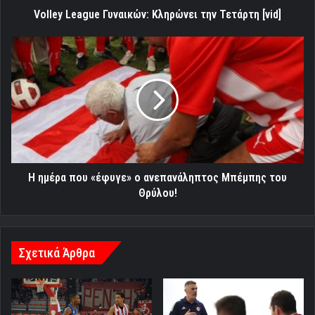
Volley League Γυναικών: Κληρώνει την Τετάρτη [vid]
Η
ημέρα
που
«έφυγε»
ο
ανεπανάληπτος
Μπέμπης
του
Θρύλου!
Η ημέρα που «έφυγε» ο ανεπανάληπτος Μπέμπης του
Θρύλου!
Σχετικά Άρθρα