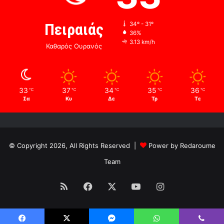
Πειραιάς
34º - 31º
36%
3.13 km/h
Καθαρός Ουρανός
33
37
34
35
36
℃
℃
℃
℃
℃
Σα
Κυ
Δε
Τρ
Τε
© Copyright 2026, All Rights Reserved |
Power by Redaroume
Team
RSS
Facebook
X
YouTube
Instagram