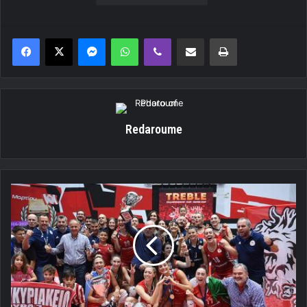
Messenger
WhatsApp
Viber
Κοινοποίηση μέσω ηλεκτρονικού ταχυδρομείου
Εκτύπωση
Redaroume
Volley
League
Γυναικών:
Κληρώνει
την
Τετάρτη
[vid]