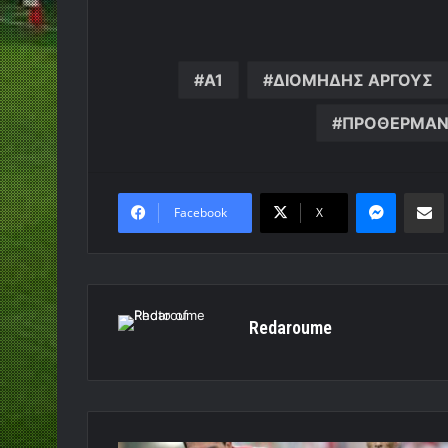
Α1
ΔΙΟΜΗΔΗΣ ΑΡΓΟΥΣ
ΠΡΟΘΕΡΜΑ
Messen
Κο
Facebook
X
Redaroume