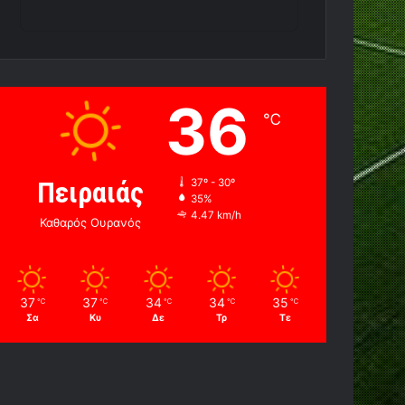
36
℃
Πειραιάς
37º - 30º
35%
4.47 km/h
Καθαρός Ουρανός
37
37
34
34
35
℃
℃
℃
℃
℃
Σα
Κυ
Δε
Τρ
Τε