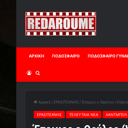
ΑΡΧΙΚΗ
ΠΟΔΟΣΦΑΙΡΟ
ΠΟΔΟΣΦΑΙΡΟ ΓΥΝΑ
Log In
Αναζήτηση
Αρχική
/
ΕΡΑΣΙΤΕΧΝΗΣ
/
Έτοιμος ο Θρύλος (Video
ΕΡΑΣΙΤΕΧΝΗΣ
ΤΕΛΕΥΤΑΙΑ ΝΕΑ
ΧΑΝΤΜΠΟΛ