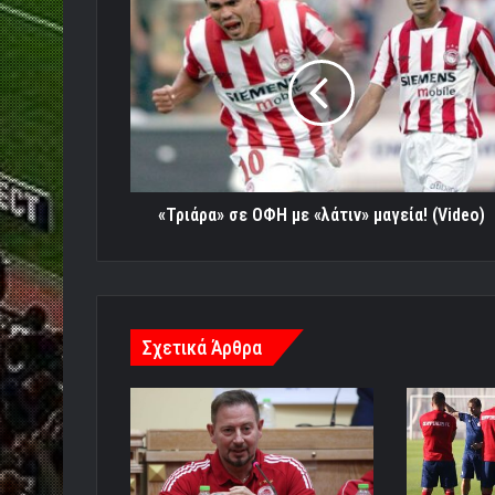
«Τριάρα»
σε
ΟΦΗ
με
«λάτιν»
μαγεία!
(Video)
«Τριάρα» σε ΟΦΗ με «λάτιν» μαγεία! (Video)
Σχετικά Άρθρα