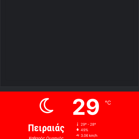
29
℃
Πειραιάς
29º - 28º
49%
3.06 km/h
Καθαρός Ουρανός