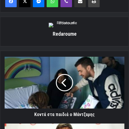
Redaroume
Κοντά
στα
παιδιά
ο
Μάντζαρης
Κοντά στα παιδιά ο Μάντζαρης
Σολδάνο