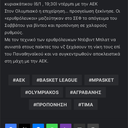
κυριακάτικου (6/1 , 19;30) ντέρμπι με την ΑΕΚ
Στον Ολυμπιακό η επιχείρηση… προσγείωση ξεκίνησε. Οι
«ερυθρόλευκοι» μαζεύτηκαν στο ΣΕΦ το απόγευμα του
Σαββάτου για βίντεο και προπόνηση σε χαλαρούς
ρυθμούς.
Με τον τεχνικό των ερυθρόλευκων Ντέιβιντ Μπλατ να
συνιστά στους παίκτες του νζ ξεχάσουν τη νίκη τους επί
του Παναθηναϊκού και να συγκεντρωθούν αποκλειστικά
στη μάχη με την ΑΕΚ.
AEK
BASKET LEAGUE
MPASKET
OLYMPIAKOS
ΑΓΡΑΒΑΝΗΣ
ΠΡΟΠΟΝΗΣΗ
ΤΙΜΑ
Messenger
WhatsApp
Viber
Κοινοποίηση μέσω ηλεκτρονικού ταχυδρομείου
Εκτύπωση