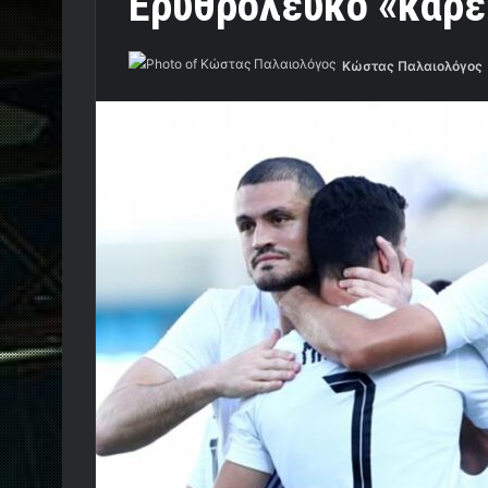
Ερυθρόλευκο «καρέ
Κώστας Παλαιολόγος