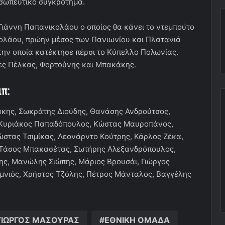
σωπευτικό συγκρότημα.
 Γιάννη Παπανικολάου ο οποίος θα κάνει το ντεμπούτο
κολάου, πρώην μέσος των Πανιωνίου και Πλατανιά
την οποία κατέκτησε πέρσι το Κύπελλο Πολωνίας.
ίες Πέλκας, Φορτούνης και Μπακάκης.
ιπ:
κης, Σωκράτης Διούδης, Θανάσης Ανδρούτσος,
 Κυριάκος Παπαδόπουλος, Κώστας Μαυροπάνος,
ώστας Τσιμίκας, Λεονάρντο Κούτρης, Κάρλος Ζέκα,
 Τάσος Μπακασέτας, Σωτήρης Αλεξανδρόπουλος,
ς, Μανώλης Σιώπης, Μάριος Βρουσάι, Γιώργος
μνιός, Χρήστος Τζόλης, Πέτρος Μάνταλος, Βαγγέλης
ΓΙΩΡΓΟΣ ΜΑΣΟΥΡΑΣ
ΕΘΝΙΚΗ ΟΜΑΔΑ