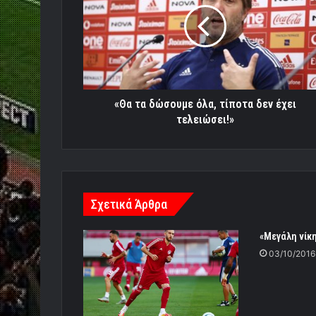
όλα,
τίποτα
δεν
έχει
τελειώσει!»
«Θα τα δώσουμε όλα, τίποτα δεν έχει
τελειώσει!»
Σχετικά Άρθρα
«Μεγάλη νίκη
03/10/2016