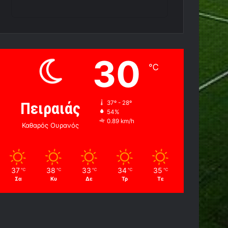
30
℃
Πειραιάς
37º - 28º
54%
0.89 km/h
Καθαρός Ουρανός
37
38
33
34
35
℃
℃
℃
℃
℃
Σα
Κυ
Δε
Τρ
Τε