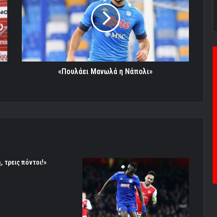
Νάπολι»
«Πουλάει Μανωλά η Νάπολι»
, τρεις πόντοι!»