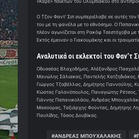
«Καρέ» παικτών του Ολυμπιακού στο αντιπρο
Ο Τζον Φαντ’ Σιπ συμπεριέλαβε σε αυτές τον
του με τη φανέλα με το εθνόσημο. Ο Παπανι
πλέον αγωνίζεται στη Ρακόφ Τσεστόχοβα με 
Εκτός έμειναν ο Γιακουμάκης και οι τραυματ
Αναλυτικά οι εκλεκτοί του Φαν’τ Σ
Οδυσσέας Βλαχοδήμος, Αλέξανδρος Πασχαλά
Μανώλης Σάλιακας, Παντελής Χατζηδιάκος,
Γιώργος Τζαβέλλας, Δημήτρης Γιαννούλης, Κ
Κώστας Γαλανόπουλος, Παναγιώτης Ρέτσος,
Γιάννης Παπανικολάου, Ανδρέας Μπουχαλάκη
Μασούρας, Ταξιάρχης Φούντας, Δημήτρης Λη
Παυλίδης, Τάσος Δουβίκας.
ΑΝΔΡΕΑΣ ΜΠΟΥΧΑΛΑΚΗΣ