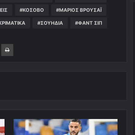
ΕΙΣ
ΚΟΣΟΒΟ
ΜΑΡΙΟΣ ΒΡΟΥΣΑΪ
ΚΡΙΜΑΤΙΚΑ
ΣΟΥΗΔΙΑ
ΦΑΝΤ ΣΙΠ
ger
ινοποίηση μέσω ηλεκτρονικού ταχυδρομείου
Εκτύπωση
«Πουλάει
Μανωλά
η