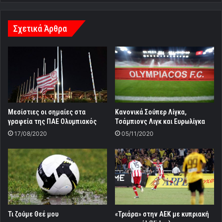
της
Θύρας
7[nideo]
Σχετικά Άρθρα
Μεσίστιες οι σημαίες στα
Κανονικά Σούπερ Λίγκα,
γραφεία της ΠΑΕ Ολυμπιακός
Τσάμπιονς Λιγκ και Ευρωλίγκα
17/08/2020
05/11/2020
Τι ζούμε Θεέ μου
«Τριάρα» στην ΑΕΚ με κυπριακή