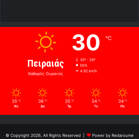
30
℃
Πειραιάς
35º - 29º
56%
4.92 km/h
Καθαρός Ουρανός
35
36
35
34
34
℃
℃
℃
℃
℃
Κυ
Δε
Τρ
Τε
Πε
© Copyright 2026, All Rights Reserved |
Power by Redaroume