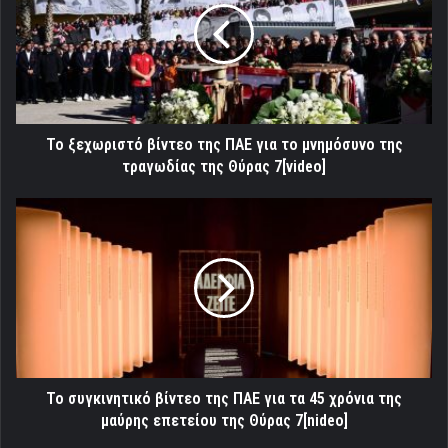
της
ΠΑΕ
για
το
μνημόσυνο
της
τραγωδίας
Το ξεχωριστό βίντεο της ΠΑΕ για το μνημόσυνο της
της
τραγωδίας της Θύρας 7[video]
Θύρας
7[video]
Το
συγκινητικό
βίντεο
της
ΠΑΕ
για
τα
45
χρόνια
της
Το συγκινητικό βίντεο της ΠΑΕ για τα 45 χρόνια της
μαύρης
μαύρης επετείου της Θύρας 7[nideo]
επετείου