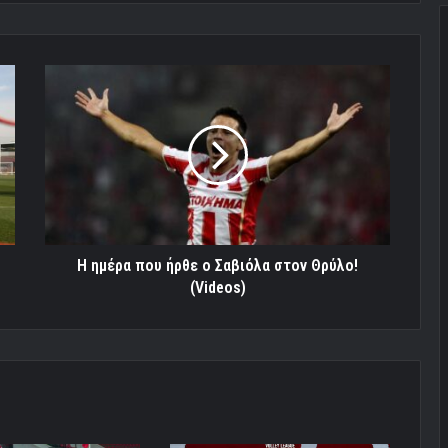
Η
ημέρα
που
ήρθε
ο
Σαβιόλα
στον
Θρύλο!
(Videos)
Η ημέρα που ήρθε ο Σαβιόλα στον Θρύλο!
(Videos)