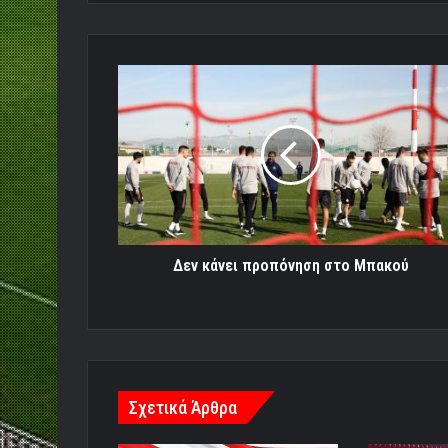
Δεν
κάνει
προπόνηση
στο
Μπακού
Δεν κάνει προπόνηση στο Μπακού
Σχετικά Άρθρα