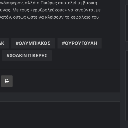
νδιαφέρον, αλλά ο Πικέρες αποτελεί τη βασική
μυνας. Με τους «ερυθρολεύκους» να κινούνται με
νατόν, ούτως ώστε να κλείσουν το κεφάλαιο του
ΑΚ
ΟΛΥΜΠΙΑΚΟΣ
ΟΥΡΟΥΓΟΥΑΗ
ΧΟΑΚΙΝ ΠΙΚΕΡΕΣ
ger
ινοποίηση μέσω ηλεκτρονικού ταχυδρομείου
Εκτύπωση