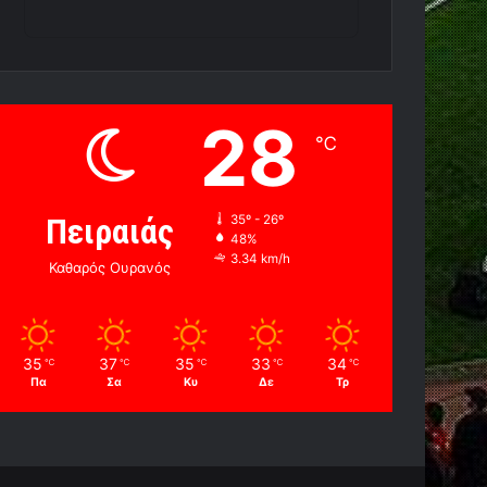
28
℃
Πειραιάς
35º - 26º
48%
3.34 km/h
Καθαρός Ουρανός
35
37
35
33
34
℃
℃
℃
℃
℃
Πα
Σα
Κυ
Δε
Τρ