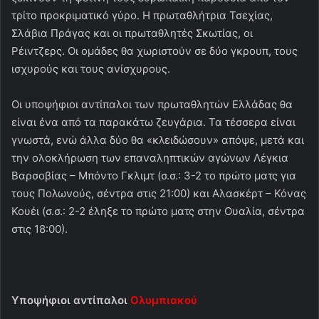
τρίτο προκριματικό γύρο. Η πρωταθλήτρια Τσεχίας,
Σλάβια Πράγας και οι πρωταθλητές Σκωτίας, οι
Ρέιντζερς. Οι ομάδες θα χωριστούν σε δύο γκρουπ, τους
ισχυρούς και τους ανίσχυρους.
Οι υποψήφιοι αντίπαλοι των πρωταθλητών Ελλάδας θα
είναι ένα από τα παρακάτω ζευγάρια. Τα τέσσερα είναι
γνωστά, ενώ άλλα δύο θα «κλειδώσουν» απόψε, μετά και
την ολοκλήρωση των επαναληπτικών αγώνων Λέγκια
Βαρσοβίας – Μπόντο Γκλιμτ (σ.σ.: 3-2 το πρώτο ματς για
τους Πολωνούς, σέντρα στις 21:00) και Αλασκέρτ – Κόνας
Κουέι (σ.σ.: 2-2 έληξε το πρώτο ματς στην Ουαλία, σέντρα
στις 18:00).
Υποψήφιοι αντίπαλοι
Ολυμπιακού