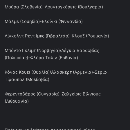
Μούρα (Σλοβενία)-Λουντογκόρετς (Βουλγαρία)
Μάλμε (Σουηδία)-Ελσίνκι (Φινλανδία)
Λίνκολντ Ρεντ Ιμπς (Γιβραλτάρ)-Κλουζ (Ρουμανία)
Μπόντο Γκλιμτ (Νορβηγία)/Λέγκια Βαρσοβίας
(Πολωνίας)-Φλόρα Ταλίν (Εσθονία)
Κόνας Κουέι (Ουαλία)/Αλασκέρτ (Αρμενία)-Σέριφ
Τίρασπολ (Μολδαβία)
Φερεντσβάρος (Ουγγαρία)-Ζαλγκίρις Βίλνιους
(Λιθουανία)