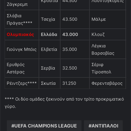
Κροατία
44.500
Λουντογκόρετς
Β
Ζάγκρεμπ
Σλάβια
Τσεχία
43.500
Μάλμε
Σ
Πράγας****
Ολυμπιακός
Ελλάδα
43.000
Κλουζ
Ρ
Λέγκια
Γιούνγκ Μπόις
Ελβετία
35.000
Π
Βαρσοβίας
Ερυθρός
Σέριφ
Σερβία
32.500
Μ
Αστέρας
Τίροσπολ
Ρέιντζερς****
Σκωτία
31.250
Φερεντσβάρος
Ο
**** Οι δύο ομάδες ξεκινούν από τον τρίτο προκριματικό
γύρο.
UEFA CHAMPIONS LEAGUE
ΑΝΤΙΠΑΛΟΙ