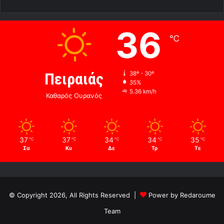
36
℃
Πειραιάς
38º - 30º
35%
5.36 km/h
Καθαρός Ουρανός
37
37
34
34
35
℃
℃
℃
℃
℃
Σα
Κυ
Δε
Τρ
Τε
© Copyright 2026, All Rights Reserved |
Power by Redaroume
Team