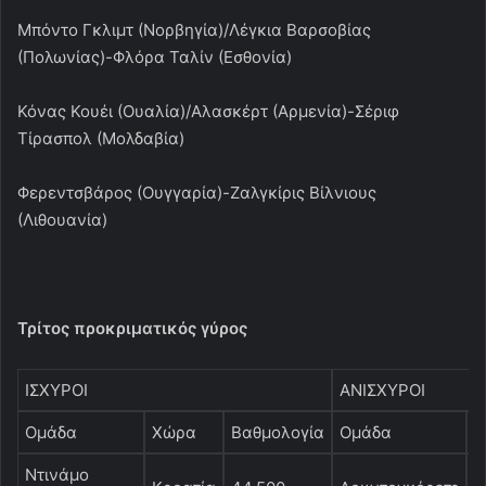
Μπόντο Γκλιμτ (Νορβηγία)/Λέγκια Βαρσοβίας
(Πολωνίας)-Φλόρα Ταλίν (Εσθονία)
Κόνας Κουέι (Ουαλία)/Αλασκέρτ (Αρμενία)-Σέριφ
Τίρασπολ (Μολδαβία)
Φερεντσβάρος (Ουγγαρία)-Ζαλγκίρις Βίλνιους
(Λιθουανία)
Τρίτος προκριματικός γύρος
ΙΣΧΥΡΟΙ
ΑΝΙΣΧΥΡΟΙ
Ομάδα
Χώρα
Βαθμολογία
Ομάδα
Χ
Ντινάμο