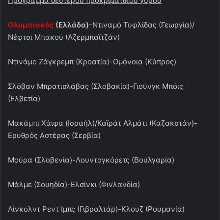
Πρόγραμμα δεύτερου προκριματικού γύρου
Ολυμπιακός
(Ελλάδα)
-Ντιναμό Τυφλίδας (Γεωργία)/
Νέφτσι Μπακού (Αζερμπαϊτζάν)
Ντινάμο Ζάγκρεμπ (Κροατία)-Ομόνοια (Κύπρος)
Σλόβαν Μπρατισλάβας (Σλοβακία)-Γιούνγκ Μπόις
(Ελβετία)
Μακάμπι Χάιφα (Ισραήλ)/Καϊράτ Αλμάτι (Καζακστάν)-
Ερυθρός Αστέρας (Σερβία)
Μούρα (Σλοβενία)-Λουντογκόρετς (Βουλγαρία)
Μάλμε (Σουηδία)-Ελσίνκι (Φινλανδία)
Λίνκολντ Ρεντ Ιμπς (Γιβραλτάρ)-Κλουζ (Ρουμανία)