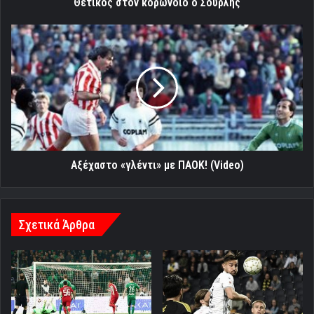
Θετικός στον κορωνοϊό ο Σουρλής
Αξέχαστο
«γλέντι»
με
ΠΑΟΚ!
(Video)
Αξέχαστο «γλέντι» με ΠΑΟΚ! (Video)
Σχετικά Άρθρα