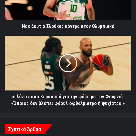
στον
Ολυμπιακό
Νοκ άουτ ο Σλούκας κόντρα στον Ολυμπιακό
«Γλέντι»
από
Καραπαπά
για
την
φάση
με
τον
Φουρνιέ:
«Όποιος
«Γλέντι» από Καραπαπά για την φάση με τον Φουρνιέ:
δεν
«Όποιος δεν βλέπει φάουλ οφθαλμίατρο ή ψυχίατρο!»
βλέπει
φάουλ
οφθαλμίατρο
ή
Σχετικά Άρθρα
ψυχίατρο!»