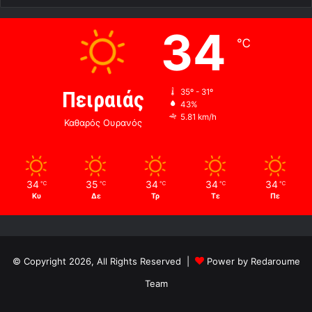
34
℃
Πειραιάς
35º - 31º
43%
5.81 km/h
Καθαρός Ουρανός
34
35
34
34
34
℃
℃
℃
℃
℃
Κυ
Δε
Τρ
Τε
Πε
© Copyright 2026, All Rights Reserved |
Power by Redaroume
Team