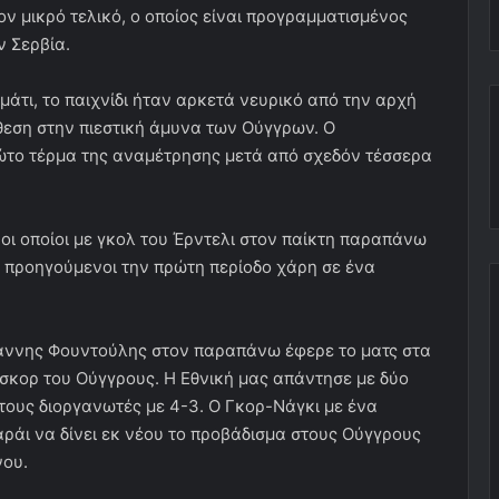
ον μικρό τελικό, ο οποίος είναι προγραμματισμένος
ν Σερβία.
τι, το παιχνίδι ήταν αρκετά νευρικό από την αρχή
ίθεση στην πιεστική άμυνα των Ούγγρων. Ο
ρώτο τέρμα της αναμέτρησης μετά από σχεδόν τέσσερα
ι οποίοι με γκολ του Έρντελι στον παίκτη παραπάνω
ι προηγούμενοι την πρώτη περίοδο χάρη σε ένα
ιάννης Φουντούλης στον παραπάνω έφερε το ματς στα
 σκορ του Ούγγρους. Η Εθνική μας απάντησε με δύο
τους διοργανωτές με 4-3. Ο Γκορ-Νάγκι με ένα
αράι να δίνει εκ νέου το προβάδισμα στους Ούγγρους
νου.