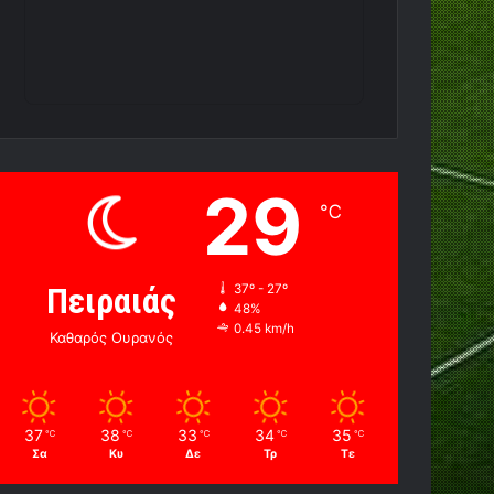
29
℃
Πειραιάς
37º - 27º
48%
0.45 km/h
Καθαρός Ουρανός
37
38
33
34
35
℃
℃
℃
℃
℃
Σα
Κυ
Δε
Τρ
Τε