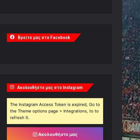
Βρείτε μας στο Facebook
Ακολουθήστε μας στο Instagram
The Instagram Access Token is expired, Go to
the Theme options page > Integrations, to to
refresh it.
Ακολουθήστε μας