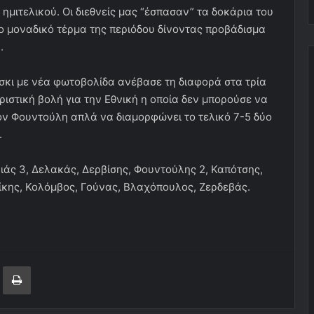
υ ημιτελικού. Οι διεθνείς μας “έσπασαν” τα δοκάρια του
ο μοναδικό τέρμα της περιόδου δίνοντας προβάδισμα
.
άσκι με νέα φωτοβολίδα ανέβασε τη διαφορά στα τρία
ριστική βολή για την Εθνική η οποία δεν μπορούσε να
τον Φουντούλη απλά να διαμορφώνει το τελικό 7-5 δύο
.
άς 3, Δελακάς, Δερβίσης, Φουντούλης 2, Καπότσης,
κης, Κολόμβος, Γούνας, Βλαχόπουλος, Ζερδεβάς.
ger
ινοποίηση μέσω ηλεκτρονικού ταχυδρομείου
Εκτύπωση