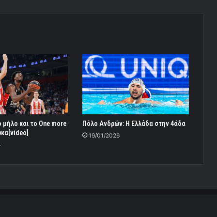
 μήλο και το One more
Πόλο Ανδρών: Η Ελλάδα στην 4άδα
κα[video]
19/01/2026
4
daroume Team