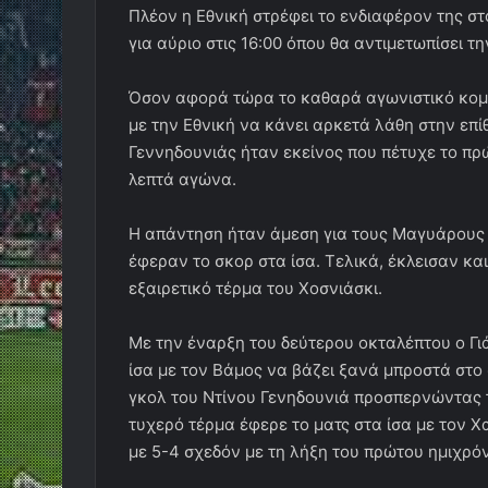
Πλέον η Εθνική στρέφει το ενδιαφέρον της στ
για αύριο στις 16:00 όπου θα αντιμετωπίσει τη
Όσον αφορά τώρα το καθαρά αγωνιστικό κομμά
με την Εθνική να κάνει αρκετά λάθη στην επ
Γεννηδουνιάς ήταν εκείνος που πέτυχε το π
λεπτά αγώνα.
Η απάντηση ήταν άμεση για τους Μαγυάρους ο
έφεραν το σκορ στα ίσα. Τελικά, έκλεισαν κα
εξαιρετικό τέρμα του Χοσνιάσκι.
Με την έναρξη του δεύτερου οκταλέπτου ο Γ
ίσα με τον Βάμος να βάζει ξανά μπροστά στο
γκολ του Ντίνου Γενηδουνιά προσπερνώντας 
τυχερό τέρμα έφερε το ματς στα ίσα με τον Χ
με 5-4 σχεδόν με τη λήξη του πρώτου ημιχρό