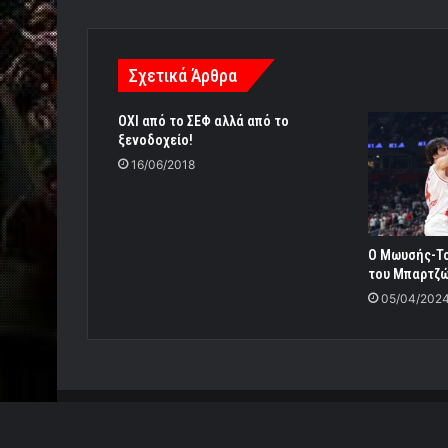
Σχετικά Άρθρα
ΟΧΙ από το ΣΕΦ αλλά από το
ξενοδοχείο!
16/06/2018
O Mωυσής-Το
του Μπαρτζώ
05/04/202
© Copyright 2026, All Rights Reserved |
Power by Re