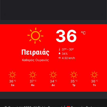
36
℃
Πειραιάς
37º - 30º
34%
4.92 km/h
Καθαρός Ουρανός
36
37
34
35
36
℃
℃
℃
℃
℃
Σα
Κυ
Δε
Τρ
Τε