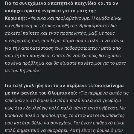
Για τα συνεχόμενα απαιτητικά παιχνίδια και το αν
υπάρχει αρκετή ενέργεια για το ματς της
Κυριακής:
«Φυσικά και προλαβαίνουμε. Η ομάδα είναι
συνηθισμένη σε τέτοιες συνθήκες. Βρισκόμαστε εδώ
αρκετοί παίκτες και ένας προπονητής, μαζί με τους
συνεργάτες του, που ξέρει πάρα πολύ καλά τι να κάνει
για την αποκατάσταση των ποδοσφαιριστών μετά από
απαιτητικά παιχνίδια. Οπότε δε νομίζω πως θα έχουμε
κανένα πρόβλημα και θα είμαστε πανέτοιμοι για το ματς
με την Κηφισιά»
.
Για τα 6 γκολ ήδη και το αν περίμενε τέτοιο ξεκίνημα
με την φανέλα του Ολυμπιακού:
«Τις περίμενα αυτές τις
επιδόσεις γιατί δουλεύω πάρα πολύ καλά και γνωρίζω
πως όταν δουλεύεις πολύ καλά πάντα ανταμείβεσαι. Με
βοηθάνε πολύ ο προπονητής, το σταφ και οι συμπαίκτες
μου και έτσι θέλω να συνεχίσω. Για έναν επιθετικό είναι
πολύ σημαντικό να σκοράρει. Αυτή είναι η δουλειά μου