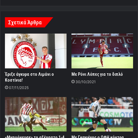
Σχετικά Άρθρα
Έριξε άγκυρα στο Λιμάνι ο
Mε Ρόνι Λόπες για το διπλό
Κοστίνια!
30/10/2021
07/11/2025
«Μνημόνευσε» το αξέχαστο 1-4
Με Γκαγιέγος ο ΟΦΗ κόντρα