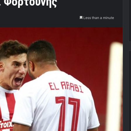
ι Φορτούνης
Less than a minute