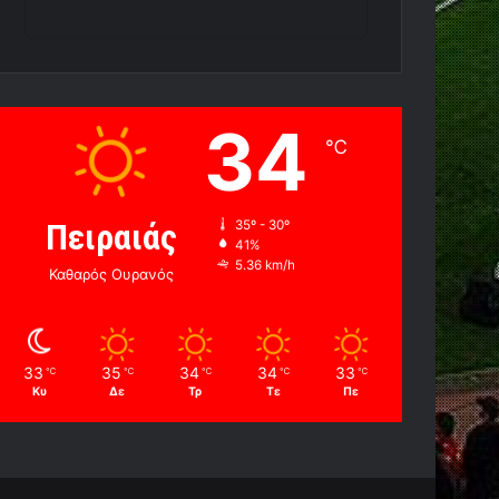
34
℃
Πειραιάς
35º - 30º
41%
5.36 km/h
Καθαρός Ουρανός
33
35
34
34
33
℃
℃
℃
℃
℃
Κυ
Δε
Τρ
Τε
Πε