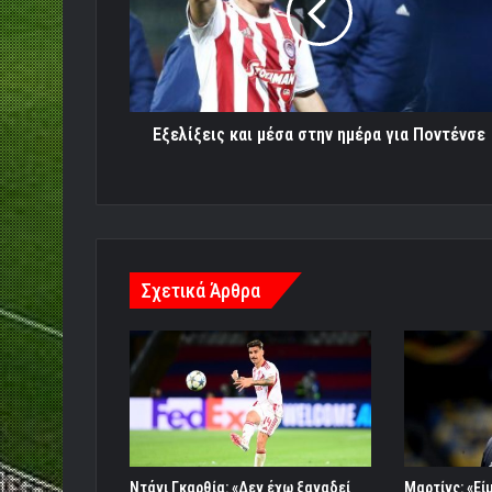
ημέρα
για
Ποντένσε
Εξελίξεις και μέσα στην ημέρα για Ποντένσε
Σχετικά Άρθρα
Ντάνι Γκαρθία: «Δεν έχω ξαναδεί
Μαρτίνς: «Εί