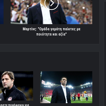
με
ποιότητα
και
αξία"
Μαρτίνς: "Ομάδα γεμάτη παίκτες με
ποιότητα και αξία"
μαστε περήφανοι για