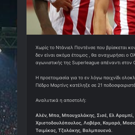
Xωρίς το Ντάνιελ Ποντένσε που βρίσκεται κ
δεν είναι ακόμα έτοιμος , θα αναχωρήσει ο Ο
αγωνιστικής της Superleague απέναντι στον 
Η προετοιμασία για το εν λόγω παιχνίδι ολο
Πέδρο Μαρτίνς κατέληξε σε 21 ποδοσφαιριστ
Αναλυτικά η αποστολή:
Αλέν, Μπα, Μπουχαλάκης, Σισέ, Ελ Αραμπί,
Χριστοδουλόπουλος, Λοβέρα, Καμαρά, Μασού
Τσιμίκας, Τζολάκης, Βαλμπουενά
.