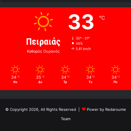
33
℃
Πειραιάς
35º - 31º
46%
5.81 km/h
Καθαρός Ουρανός
34
35
34
34
34
℃
℃
℃
℃
℃
Κυ
Δε
Τρ
Τε
Πε
© Copyright 2026, All Rights Reserved |
Power by Redaroume
Team