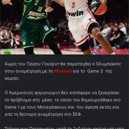
Χωρίς τον Τάισον Γουόρντ θα παραταχθεί ο Ολυμπιακός
στην αναμέτρηση με τη
Μονακό
για το Game 3 της
σειράς.
Ο Αμερικανός φοργουορντ δεν κατάφερε να ξεοεράσει
το πρόβλημα στη μέση το οποίο του δημιουργήθηκε στο
Game 1 με τους Μονεγάσκους και τον άφησε εκτός και
από τη δεύτερη αναμέτρηση στο ΣΕΦ .
Στόχος των Πειραιωτών ,μετά το 2-0 είναι ακόμα μία νίκη