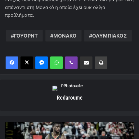
απέναντι στη Μονακό η οποία έχει ουκ ολίγα
προβλήματα.
ΓΟΥΟΡΝΤ
ΜΟΝΑΚΟ
ΟΛΥΜΠΙΑΚΟΣ
Messenger
WhatsApp
Viber
Κοινοποίηση μέσω ηλεκτρονικού ταχυδρομείου
Εκτύπωση
Redaroume
Aποδεκατισμένη
με
Ολυμπιακό