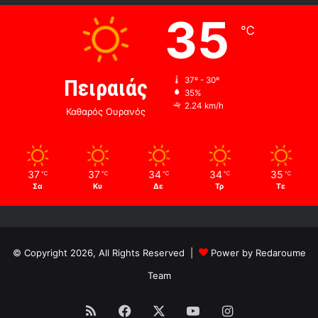
35
℃
Πειραιάς
37º - 30º
35%
2.24 km/h
Καθαρός Ουρανός
37
37
34
34
35
℃
℃
℃
℃
℃
Σα
Κυ
Δε
Τρ
Τε
© Copyright 2026, All Rights Reserved |
Power by Redaroume
Team
RSS
Facebook
X
YouTube
Instagram