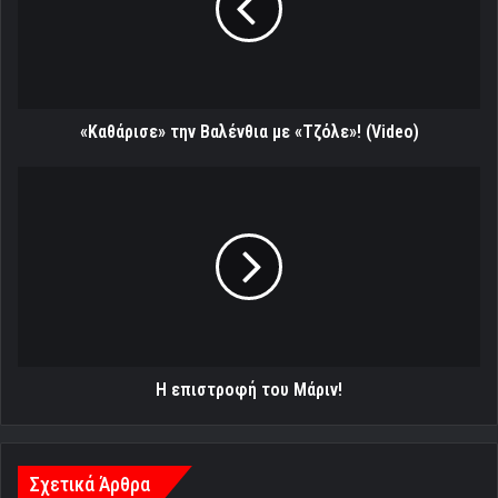
«Τζόλε»!
(Video)
«Καθάρισε» την Βαλένθια με «Τζόλε»! (Video)
Η
επιστροφή
του
Μάριν!
Η επιστροφή του Μάριν!
Σχετικά Άρθρα