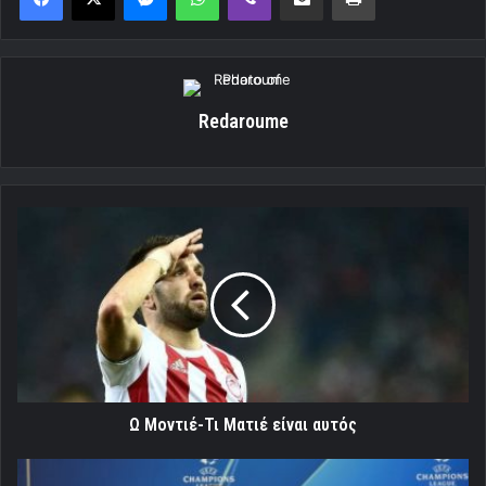
Redaroume
Ω
Μοντιέ-
Τι
Ματιέ
είναι
αυτός
Ω Μοντιέ-Τι Ματιέ είναι αυτός
Γαβαλάς: