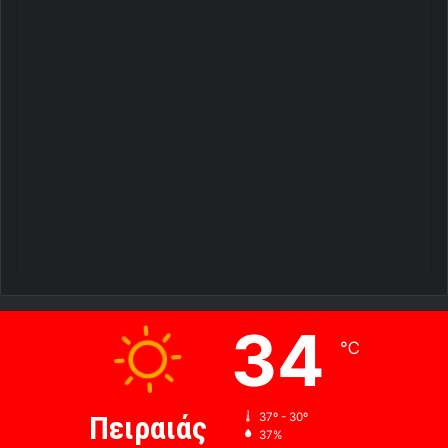
34
℃
Πειραιάς
37º - 30º
37%