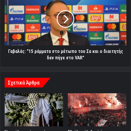
"15
ράμματα
στο
μέτωπο
του
Σα
και
ο
διαιτητής
Γαβαλάς: "15 ράμματα στο μέτωπο του Σα και ο διαιτητής
δεν
δεν πήγε στο VAR"
πήγε
στο
VAR"
Σχετικά Άρθρα