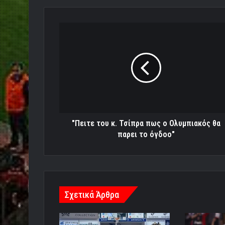
"Πειτε
του
κ.
Τσίπρα
πως
ο
Ολυμπιακός
θα
παρει
το
"Πειτε του κ. Τσίπρα πως ο Ολυμπιακός θα
όγδοο"
παρει το όγδοο"
Σχετικά Άρθρα