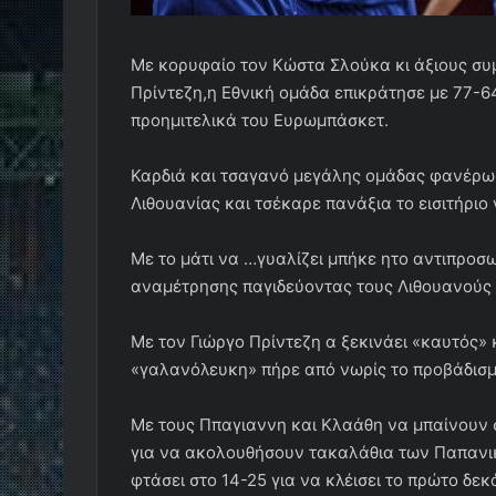
Με κορυφαίο τον Κώστα Σλούκα κι άξιους σ
Πρίντεζη,η Εθνική ομάδα επικράτησε με 77-64 
προημιτελικά του Ευρωμπάσκετ.
Καρδιά και τσαγανό μεγάλης ομάδας φανέρωσε
Λιθουανίας και τσέκαρε πανάξια το εισιτήριο
Με το μάτι να …γυαλίζει μπήκε ητο αντιπροσ
αναμέτρησης παγιδεύοντας τους Λιθουανούς σ
Με τον Γιώργο Πρίντεζη α ξεκινάει «καυτός» κ
«γαλανόλευκη» πήρε από νωρίς το προβάδισμα
Με τους Ππαγιαννη και Κλαάθη να μπαίνουν σ
για να ακολουθήσουν τακαλάθια των Παπανικ
φτάσει στο 14-25 για να κλέισει το πρώτο δε