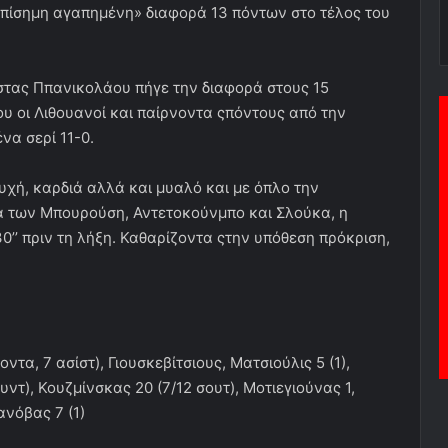
πίσημη αγαπημένη» διαφορά 13 πόντων στο τέλος του
στας Ππανικολάου πήγε την διαφορά στους 15
ου οι Λιθουανοί και παίρνοντα ςπόντους από την
να σερί 11-0.
χή, καρδιά αλλά και μυαλό και με όπλο την
ια των Μπουρούση, Αντετοκούνμπο και Σλούκα, η
0’’ πριν τη λήξη. Καθαρίζοντα ςτην υπόθεση πρόκριση,
οντα, 7 ασίστ), Γιουσκεβίτσιους, Ματσιούλις 5 (1),
ντ), Κουζμίνσκας 20 (7/12 σουτ), Μοτιεγιούνας 1,
ανόβας 7 (1)