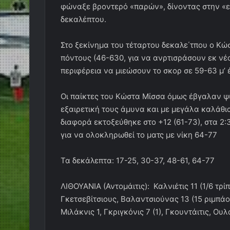
φώναξε βροντερό «παρών», δίνοντας στην «ε
δεκαλέπτου.
Στο ξεκίνημα του τέταρτου δεκαλε΄τπου ο Κώ
πόντους (46-630, για να ανρτισράσουν εκ νέ
περιφέρεια να μιεώσουν το σκορ σε 59-63 μ’ έ
Οι παίκτες του Κώστα Μίσσα όμως έβγαλαν ψυ
εξαιρετική τους άμυνα και με μεγάλα καλάθ
διαφορά εκτοξεύθηκε στο +12 (61-73), στα 2:3
για να ολοκληρωθεί το ματς με νίκη 64-77
Τα δεκάλεπτα: 17-25, 30-37, 48-61, 64-77
ΛΙΘΟΥΑΝΙΑ (Αντομάιτις): Καλνιέτις 11 (1/6 τρίπ
Γκετσεβίτσιους, Βαλαντσιούνας 13 (15 ριμπάου
Μιλάκνις 1, Γκριγκόνις 7 (1), Γκουντάιτις, Ουλ