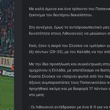
Με καλή άμυνα και ένα τρίποντο του Παπανικο
ξεκίνημα του δευτέρου δεκαλέπτου.
Στη συνέχεια, όμως το αντιπροσωπευτικό μας
δυνατότητα στους Λιθουανούς να μειώσουν σ
Εκεί, ήταν η σειρά του Σλούκα να «μιλήσει» 
έξι πόντων (29-35), με τον Καλάθη να την στέ
Με την ίδια προσήλωση και συγκέντρωση στην
ημιχρόνου η Ελλάδα, με αποτέλεσμα να διατη
Κώστα Σλούκα να «παίρνει φωτιά από την περ
άξιους συμπαραστάτες τους Παπανικολάου και
πρηγήθηκε ακόμη και με διαφορά 17 πόντων στο
στο ματς
. Οι Λιθουανοί αντέδρασαν με ένα 8-0 για να