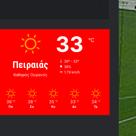
33
℃
Πειραιάς
36º - 32º
38%
1.79 km/h
Καθαρός Ουρανός
36
38
35
33
34
℃
℃
℃
℃
℃
Πα
Σα
Κυ
Δε
Τρ