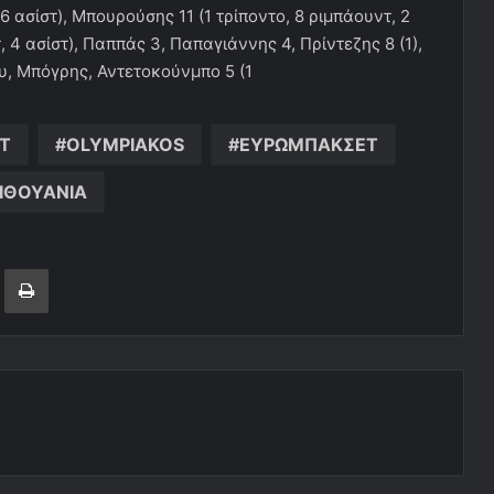
 ασίστ), Μπουρούσης 11 (1 τρίποντο, 8 ριμπάουντ, 2
, 4 ασίστ), Παππάς 3, Παπαγιάννης 4, Πρίντεζης 8 (1),
υ, Μπόγρης, Αντετοκούνμπο 5 (1
T
OLYMPIAKOS
ΕΥΡΩΜΠΑΚΣΕΤ
ΙΘΟΥΑΝΙΑ
ger
ινοποίηση μέσω ηλεκτρονικού ταχυδρομείου
Εκτύπωση