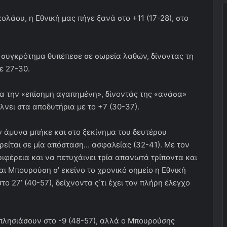
λάου, η Εθνική μας πήγε ξανά στο +11 (17-28), στο
 συγκρότημα θυπέπεσε σε σωρεία λαθών, δίνοντας τη
ε 27-30.
για την «επίσημη αγαπημένη», δίνοντάς της «ανάσα»
λνει στα αποδυτήρια με το +7 (30-37).
 άμυνα μπήκε και στο ξεκίνημα του δευτέρου
ρείται σε μία απόσταση… ασφαλείας (32-41). Με τον
ιφέρεια και να πετυχάινει τρία απανωτά τρίποντα και
 Μπουρούση σ’ εκείνο το χρονικό σημείο η Εθνική
 27’ (40-57), δείχνοντα ς΄τι έχει τον πλήρη έλεγχο
 πλησιάσουν στο -9 (48-57), αλλά ο Μπουρούσης