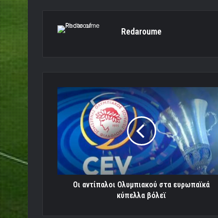
Redaroume
Οι
αντίπαλοι
Ολυμπιακού
στα
ευρωπαϊκά
κύπελλα
βόλεϊ
Οι αντίπαλοι Ολυμπιακού στα ευρωπαϊκά
κύπελλα βόλεϊ