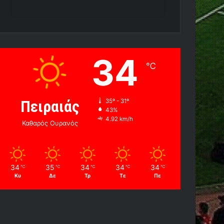
34
℃
Πειραιάς
35º - 31º
43%
4.92 km/h
Καθαρός Ουρανός
34
35
34
34
34
℃
℃
℃
℃
℃
Κυ
Δε
Τρ
Τε
Πε