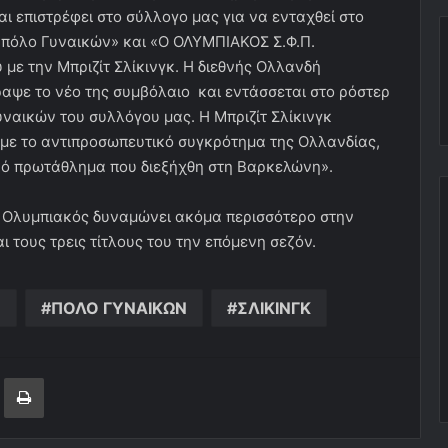
ι επιστρέφει στο σύλλογο μας για να ενταχθεί στο
 πόλο Γυναικών» και «Ο ΟΛΥΜΠΙΑΚΟΣ Σ.Φ.Π.
υ με την
M
πριζίτ Σλίκινγκ. Η διεθνής Ολλανδή
ραψε το νέο της συμβόλαιο και εντάσσεται στο ρόστερ
ναικών του συλλόγου μας. Η Μπριζίτ Σλίκινγκ
με το αντιπροσωπευτικό συγκρότημα της Ολλανδίας,
κό πρωτάθλημα που διεξήχθη στη Βαρκελώνη».
ο Ολυμπιακός δυναμώνει ακόμα περισσότερο στην
ι τους τρεις τίτλους του την επόμενη σεζόν.
Σ
ΠΟΛΟ ΓΥΝΑΙΚΩΝ
ΣΛΙΚΙΝΓΚ
ger
ινοποίηση μέσω ηλεκτρονικού ταχυδρομείου
Εκτύπωση