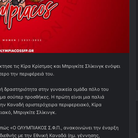
ησε τις Κίρα Κρίστμας και Μπριγκίτε Σλίκινγκ ενόψει
ερο την περιφέρειά του.
ή δραστηριότητα στην γυναικεία ομάδα πόλο του
μα σούπερ προσθήκες. Η πρώτη είναι μια παλιά
 την Καναδή αριστερόχειρα περιφερειακό, Κίρα
ακό, Μπριγκίτε Σλίκινγκ.
 πώς «Ο ΟΛΥΜΠΙΑΚΟΣ Σ.Φ.Π., ανακοινώνει την έναρξη
 διεθνής με την Εθνική Καναδά (ημ. γέννησης,