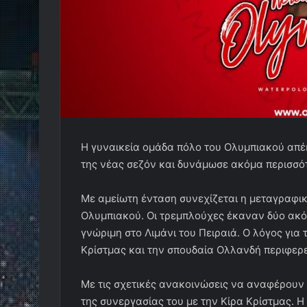
Η γυναικεία ομάδα πόλο του Ολυμπιακού απέκτ
της νέας σεζόν και δυνάμωσε ακόμα περισσότ
Με αμείωτη ένταση συνεχίζεται η μεταγραφικ
Ολυμπιακού. Οι τρεμπλούχες έκαναν δύο ακό
γνώριμη στο Λιμάνι του Πειραιά. Ο λόγος για
Κρίστμας και την σπουδαία Ολλανδή περιφερει
Με τις σχετικές ανακοινώσεις να αναφέρουν
της συνεργασίας του με την Κίρα Κρίστμας. Η