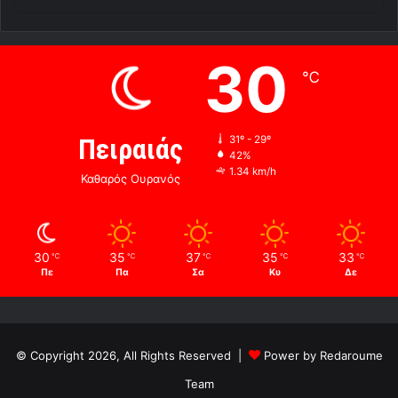
30
℃
Πειραιάς
31º - 29º
42%
1.34 km/h
Καθαρός Ουρανός
30
35
37
35
33
℃
℃
℃
℃
℃
Πε
Πα
Σα
Κυ
Δε
© Copyright 2026, All Rights Reserved |
Power by Redaroume
Team