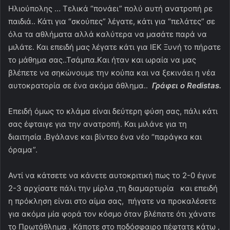
Ηλιούπολης … Τελικά “πονάει” πολύ αυτή ανατροπή ρε
παιδιά.. Κάτι για “σκούπες” λέγατε, κάτι για “πελάτες” σε
όλα τα αθλήματα αλλά καλύτερα να μασάτε παρά να
μιλάτε. Και επειδή μας λέγατε κάτι για ΙΕΚ Ξυνή το πήρατε
το μάθημα σας..Τσάμπα.Kαι ήταν και ωραία να μας
βλέπετε να σηκώνουμε την κούπα και να ξεκινάει η νέα
αυτοκρατορία σε ένα ακόμα άθλημα..
Γράφει ο Redistas.
Επειδή όμως το κλάμα είναι δεύτερη φύση σας, πάλι κάτι
σας έφταιγε για την ανατροπή. Και μιλάνε για τη
διαιτησία .Βγάλανε και βίντεο ένα νέο “παράγκα και
όραμα”.
Αντί να κάτσετε να κάνετε αυτοκριτική πως το 2-0 έγινε
2-3 αρχίσατε πάλι την μίρλα ,τη διαμαρτυρία και επειδή
η πρόκληση είναι στο αίμα σας, πήγατε να προκαλέσετε
για ακόμα μία φορά τον κόσμο όταν βλέπατε ότι χάνατε
το Πρωτάθλημα . Κάποτε στο ποδόσφαιρο πέφτατε κάτω ,