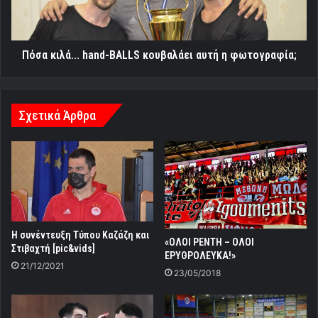
η
φωτογραφία;
Πόσα κιλά... hand-BALLS κουβαλάει αυτή η φωτογραφία;
Σχετικά Άρθρα
Η συνέντευξη Τύπου Καζάζη και
«ΟΛΟΙ ΡΕΝΤΗ – ΟΛΟΙ
Στιβαχτή [pic&vids]
ΕΡΥΘΡΟΛΕΥΚΑ!»
21/12/2021
23/05/2018