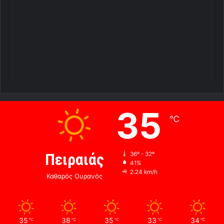
35
℃
Πειραιάς
36º - 32º
41%
2.24 km/h
Καθαρός Ουρανός
35
38
35
33
34
℃
℃
℃
℃
℃