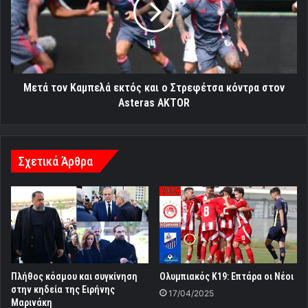
και
ο
Στρεφέτσα
κόντρα
στον
Asteras
Μετά τον Καμπελά εκτός και ο Στρεφέτσα κόντρα στον
AKTOR
Asteras AKTOR
Σχετικά Άρθρα
Πλήθος κόσμου και συγκίνηση
Ολυμπιακός Κ19: Επτάρα οι Νέοι
στην κηδεία της Ειρήνης
17/04/2025
Μαρινάκη