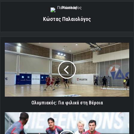
Κώστας Παλαιολόγος
Ολυμπιακός:
Για
φιλικά
στη
Βέροια
Ολυμπιακός: Για φιλικά στη Βέροια
Μετά
τον
Καμπελά
εκτός