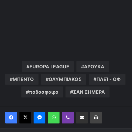
EUROPA LEAGUE
ΑΡΟΥΚΑ
ΜΠΕΝΤΟ
ΟΛΥΜΠΙΑΚΟΣ
ΠΛΕΊ - ΟΦ
ποδοσφαιρο
ΣΑΝ ΣΗΜΕΡΑ
Messenger
WhatsApp
Viber
Κοινοποίηση μέσω ηλεκτρονικού ταχυδρομείου
Εκτύπωση