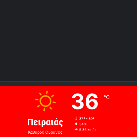
36
℃
Πειραιάς
37º - 30º
34%
5.36 km/h
Καθαρός Ουρανός