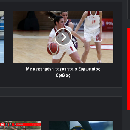
Με
κεκτημένη
ταχύτητα
ο
Ευρωπαίος
Θρύλος
Με κεκτημένη ταχύτητα ο Ευρωπαίος
Θρύλος