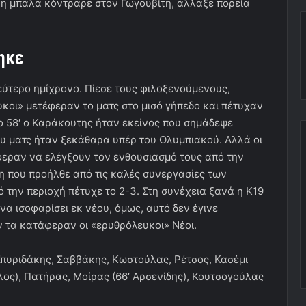
, η μπάλα κόντραρε στον Γωγουβίτη, άλλαξε πορεία
ηκε
ύτερο ημίχρονο. Πίεσε τους φιλοξενούμενους,
κοι» μετέφεραν το ματς στο μισό γήπεδο και πέτυχαν
το 58′ ο Καράκουτης ήταν εκείνος που σημάδεψε
υ ματς ήταν ξεκάθαρα υπέρ του Ολυμπιακού. Αλλά οι
φεραν να ελέγξουν τον ενθουσιασμό τους από την
άση που προήλθε από τις καλές συνεργασίες των
 την περιοχή πέτυχε το 2-3. Στη συνέχεια ξανά η Κ19
α ισοφαρίσει εκ νέου, όμως, αυτό δεν έγινε
εν τα κατάφεραν οι «ερυθρόλευκοι» Νέοι.
 Σπυριδάκης, Σαββάκης, Κωστούλας, Ρέτσος, Κασέμι
λος), Πατήρας, Μοίρας (66′ Αρσενίδης), Κουτσογούλας