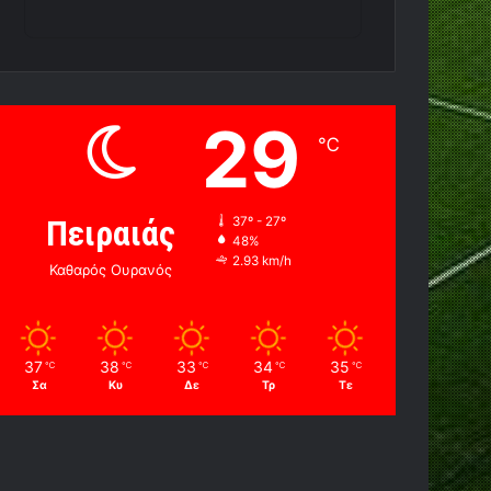
29
℃
Πειραιάς
37º - 27º
48%
2.93 km/h
Καθαρός Ουρανός
37
38
33
34
35
℃
℃
℃
℃
℃
Σα
Κυ
Δε
Τρ
Τε