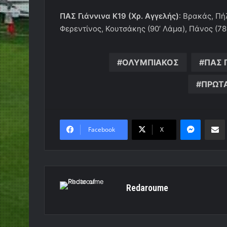
ΠΑΣ Γιάννινα Κ19 (Χρ. Αγγελής)
: Βρακάς, Πή
Φερεντίνος, Κουτσάκης (90’ Λάμα), Πάνος (78′
ΟΛΥΜΠΙΑΚΟΣ
ΠΑΣ 
ΠΡΩΤ
Messen
Κο
Facebook
X
Redaroume