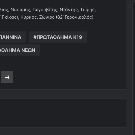
λιος, Ναούμης, Γωγουβίτης, Ντόντης, Τσίρης,
 Γκίκας), Κύρκος, Ζώνιος (82′ Γερονικολός)
ΓΙΑΝΝΙΝΑ
ΠΡΩΤΑΘΛΗΜΑ Κ19
ΑΘΛΗΜΑ ΝΕΩΝ
ger
ινοποίηση μέσω ηλεκτρονικού ταχυδρομείου
Εκτύπωση