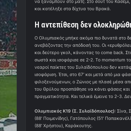
να ξαναμπούν στο ματς. Στο σουτ του Κασέμι
και κατέληξε στα δίχτυα του Βρακά.
Η αντεπίθεση δεν ολοκληρώθ
Ο Ολυμπιακός μπήκε ακόμα πιο δυνατά στο δε
ανεβάζοντας την απόδοσή του. Οι «ερυθρόλευ
και δεύτερο γκολ, κάνοντας το come back. Σ
σωστά και ισοφάρισε σε 2-2. Το momentum το
νεαροί παίκτες του Συλαϊδόπουλου δεν κατά
ισοφάριση. Έτσι, στο 67′ και μετά από μια φ
φιλοξενούμενων, ο Ζώνιος με πλασέ μέσα από
του Θρύλου προσπάθησε να κάνει φάσεις και ν
πραγματικότητα. Και τελικά έμεινε το 2-3. Δ
Ολυμπιακός Κ19 (Σ. Συλαϊδόπουλος)
: Σίνα,
(88′ Ποιμενίδης), Γατόπουλος (51′ Παπακανέλ
(88′ Χρήστου), Καράκουτης.