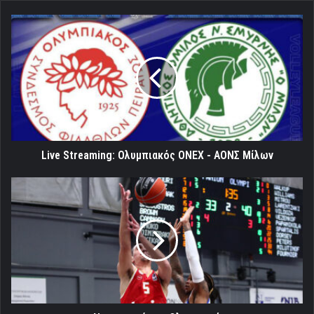
Live
Streaming:
Ολυμπιακός
ONEX
-
ΑΟΝΣ
Μίλων
Live Streaming: Ολυμπιακός ONEX - ΑΟΝΣ Μίλων
«Νοσοκομείο»
ο
Ολυμπιακός