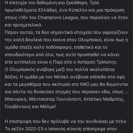
Η επιτυχία του δεδομένη και ξεκάθαρη. Τρία
πρωταθλήματα Ελλάδας, ένα Κύπελλο και μια πρόκριση
στους «16» του Champions League, που παραλίγο να ήταν
και προημιτελικά.
Πέραν αυτού, τα δύο σημαντικά στοιχεία που σφραγίζουν
την καλή δουλειά που έκανε στον Ολυμπιακό, είναι πως η
ομάδα έπαζε καλό ποδόσφαιρο, επιθετικό και το
σπουδαιότερο από όλα, πως αυτό προσπαθεί να κάνει
είτε αντίπαλος είναι η Παρί είτε ο Αστέρας Τρίπολης.
Ο Ολυμπιακός ανέβηκε μαζί του πολλά σκαλοπάτια
δόξας. Η ομάδα με τον Μίτσελ ανέβασε επίπεδο στα ύψη
και τα μεγαθήρια που σκότωσε στο ΝΑΟ μας θα θυμούνται
για πάντα τις δύσκολες στιγμές που πέρασαν εδώ, όπως …
Μπενφίκα, Μάντσεστερ Γιουνάιτεντ, Ατλέτικο Μαδρίτης,
Γιουβέντους και Μάλμε!
Η επιστροφή που δεν πρόλαβε να την συνδυάσει με τίτλο
Τη σεζόν 2022-23 ο Ισπανός κόουτς επέστρεψε στην