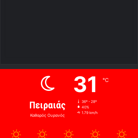
31
℃
Πειραιάς
36º - 28º
40%
1.79 km/h
Καθαρός Ουρανός