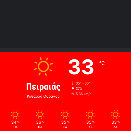
33
℃
Πειραιάς
35º - 30º
37%
5.36 km/h
Καθαρός Ουρανός
34
36
35
35
33
℃
℃
℃
℃
℃
Πε
Πα
Σα
Κυ
Δε