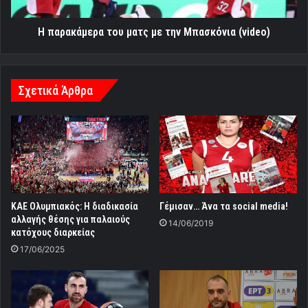
(video)
Η παρακάμερα του ματς με την Μπασκόνια (video)
Σχετικά Άρθρα
KAE Ολυμπιακός: H διαδικασία
Γέμισαν… Άνα τα social media!
αλλαγής θέσης για παλαιούς
14/06/2019
κατόχους διαρκείας
17/06/2025