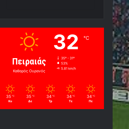
32
℃
Πειραιάς
35º - 31º
53%
5.81 km/h
Καθαρός Ουρανός
35
35
34
34
34
℃
℃
℃
℃
℃
Κυ
Δε
Τρ
Τε
Πε