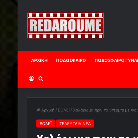
ΑΡΧΙΚΗ
ΠΟΔΟΣΦΑΙΡΟ
ΠΟΔΟΣΦΑΙΡΟ ΓΥΝΑ
Log In
Αναζήτηση
Αρχική
/
ΒΟΛΕΪ
/
Χαλάρωμα πριν το ντέρμπι με Φοίν
ΒΟΛΕΪ
ΤΕΛΕΥΤΑΙΑ ΝΕΑ