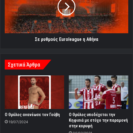
η
Αθήνα
Σε ρυθμούς Euroleague η Αθήνα
Σχετικά Άρθρα
Ο Θρύλος ανανέωσε τον Γούβη
Ο Θρύλος υποδέχεται την
Κηφισιά με στόχο την παραμονή
19/07/2024
στην κορυφή