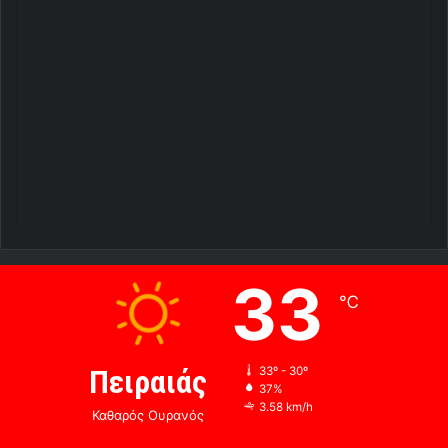
33
℃
Πειραιάς
33º - 30º
37%
3.58 km/h
Καθαρός Ουρανός