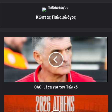
Κώστας Παλαιολόγος
ΟΛΟΙ
μέσα
για
τον
Τελικό
ΟΛΟΙ μέσα για τον Τελικό
Σε
ρυθμούς
Euroleague