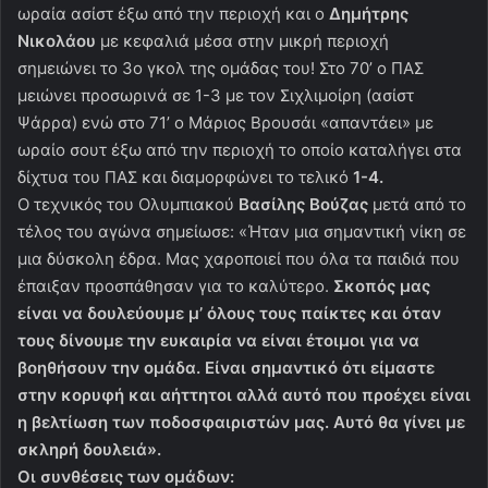
ωραία ασίστ έξω από την περιοχή και ο
Δημήτρης
Νικολάου
με κεφαλιά μέσα στην μικρή περιοχή
σημειώνει το 3ο γκολ της ομάδας του! Στο 70’ ο ΠΑΣ
μειώνει προσωρινά σε 1-3 με τον Σιχλιμοίρη (ασίστ
Ψάρρα) ενώ στο 71’ ο Μάριος Βρουσάι «απαντάει» με
ωραίο σουτ έξω από την περιοχή το οποίο καταλήγει στα
δίχτυα του ΠΑΣ και διαμορφώνει το τελικό
1-4.
Ο τεχνικός του Ολυμπιακού
Βασίλης Βούζας
μετά από το
τέλος του αγώνα σημείωσε: «Ήταν μια σημαντική νίκη σε
μια δύσκολη έδρα. Μας χαροποιεί που όλα τα παιδιά που
έπαιξαν προσπάθησαν για το καλύτερο.
Σκοπός μας
είναι να δουλεύουμε μ’ όλους τους παίκτες και όταν
τους δίνουμε την ευκαιρία να είναι έτοιμοι για να
βοηθήσουν την ομάδα. Είναι σημαντικό ότι είμαστε
στην κορυφή και αήττητοι αλλά αυτό που προέχει είναι
η βελτίωση των ποδοσφαιριστών μας. Αυτό θα γίνει με
σκληρή δουλειά».
Οι συνθέσεις των ομάδων: