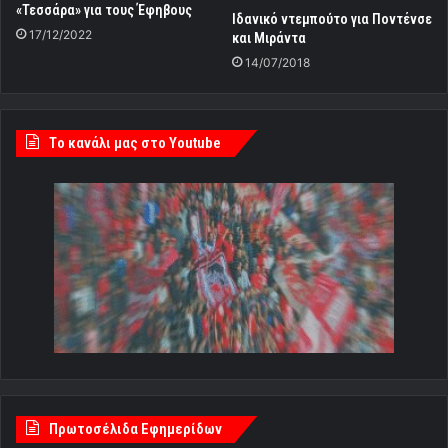
«Τεσσάρα» για τους Έφηβους
Ιδανικό ντεμπούτο για Ποντένσε
17/12/2022
και Μιράντα
14/07/2018
Tο κανάλι μας στο Youtube
Πρωτοσέλιδα Εφημερίδων