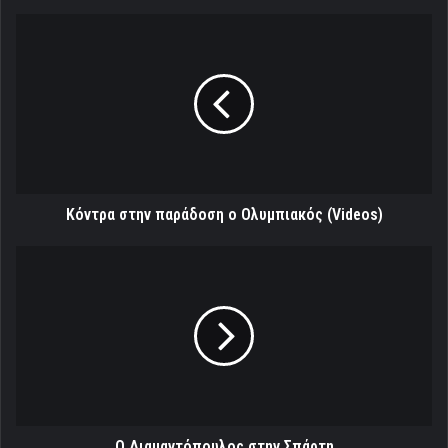
Κόντρα
στην
παράδοση
ο
Ολυμπιακός
(Videos)
Κόντρα στην παράδοση ο Ολυμπιακός (Videos)
Ο
Διαμαντόπουλος
στην
Σπάρτη
Ο Διαμαντόπουλος στην Σπάρτη