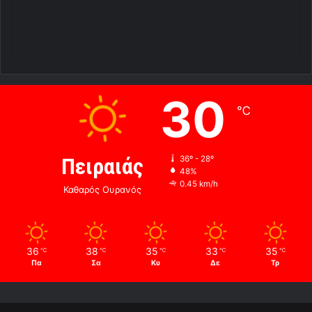
30
℃
Πειραιάς
36º - 28º
48%
0.45 km/h
Καθαρός Ουρανός
36
38
35
33
35
℃
℃
℃
℃
℃
Πα
Σα
Κυ
Δε
Τρ