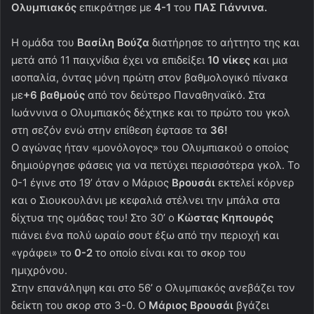
Ολυμπιακός
επικράτησε με
4-1
του
ΠΑΣ Γιάννινα.
Η ομάδα του
Βασίλη Βούζα
διατήρησε το αήττητο της και
μετά από 11 παιχνίδια έχει να επιδείξει
10 νίκες
και μια
ισοπαλία, όντας μόνη πρώτη στον βαθμολογικό πίνακα
με
+6 βαθμούς
από τον δεύτερο Παναθηναϊκό. Στα
Ιωάννινα ο Ολυμπιακός δέχτηκε και το πρώτο του γκολ
στη σεζόν ενώ στην επίθεση έφτασε τα
36!
Ο αγώνας ήταν «μονόλογος» του Ολυμπιακού ο οποίος
δημιούργησε φάσεις για να πετύχει περισσότερα γκολ. Το
0-1 έγινε στο 19’ όταν ο Μάριος
Βρουσάι
εκτελεί κόρνερ
και ο Σιουκουλάνι με κεφαλιά στέλνει την μπάλα στα
δίχτυα της ομάδας του! Στο 30’ ο
Κώστας Κηπουρός
πιάνει ένα πολύ ωραίο σουτ έξω από την περιοχή και
«γράφει» το
0-2
το οποίο είναι και το σκορ του
ημιχρόνου.
Στην επανάληψη και στο 56’ ο Ολυμπιακός ανεβάζει τον
δείκτη του σκορ στο 3-0. Ο
Μάριος Βρουσάι
βγάζει