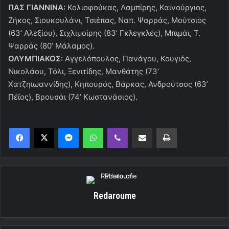
ΠΑΣ ΓΙΑΝΝΙΝΑ:
Κολιοφούκας, Λαμπίρης, Καινούργιος,
Ζήκος, Σιουκουλάνι, Τσιέπας, Ναπ. Ψαρράς, Μούτσιος
(63’ Αλεξίου), Σιχλιμοίρης (83’ Γκλεγκλές), Μπιμάι, Τ.
Ψαρράς (80’ Μάλαμος).
ΟΛΥΜΠΙΑΚΟΣ:
Αγγελόπουλος, Πανάγου, Κουγιός,
Νικολάου, Τόλι, Ξενιτίδης, Μανθάτης (73’
Χατζηιωαννίδης), Κηπουρός, Βάρκας, Ανδρούτσος (63’
Πέϊος), Βρουσάι (74’ Κωστανάσιος).
Messenger
WhatsApp
Viber
Κοινοποίηση μέσω ηλεκτρονικού ταχυδρομείου
Εκτύπωση
Redaroume