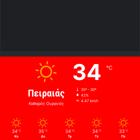
34
℃
Πειραιάς
35º - 30º
42%
4.47 km/h
Καθαρός Ουρανός
34
35
34
34
33
℃
℃
℃
℃
℃
Κυ
Δε
Τρ
Τε
Πε