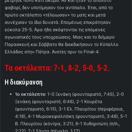
μέτρησε πολύ κάτι ακόμα. Αν και ήταν το απόλυτο
φαβορί, δεν υποτίμησαν τον αντίπαλο. Έτσι, από το
πρώτο οκτάλεπτο «τέλειωσαν» το ματς και μετά
συνέχισαν το ίδιο δυνατά. Επομένως επικράτησαν
εύκολα 25-5. Άρα ήδη σκέφτονται τις επόμενες
αγωνιστικές τους υποχρεώσεις. Μιας και το διήμερο
Παρασκευή και Σάββατο θα διεκδικήσουν το Κύπελλο
Ελλάδας στην Πάτρα. Άνετες πριν το Final-4.
Τα οκτάλεπτα: 7-1, 8-2, 5-0, 5-2.
Η διακύμανση
1ο οκτάλεπτο
: 1-0 Ξενάκη (φουνταριστό, 7:45), 2-0
Ξενάκη (φουνταριστό, 6:46), 2-1 Κουρέτα
(φουνταριστό, 6:15), 3-1 Ελ. Πλευρίτου (περιφέρεια,
4:18), 4-1 Μυριοκεφαλιτάκη (φουνταριστό, 3:48), 5-1
Β. Πλευρίτου (κόντρα, 3:21), 6-1 Χυδηριτώτη (π/π.,
2:22), 7-1 Σάντα (πέναλτι, 1:17)