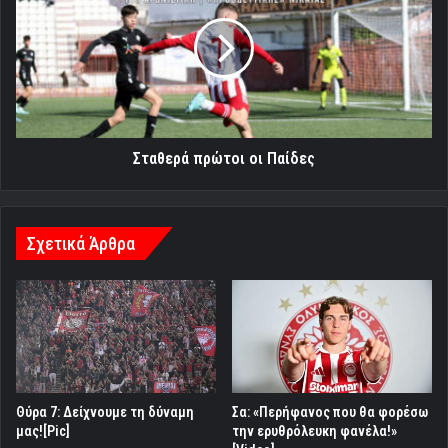
οι
Παίδες
Σταθερά πρώτοι οι Παίδες
Σχετικά Άρθρα
Θύρα 7: Δείχνουμε τη δύναμη
Σα: «Περήφανος που θα φορέσω
μας![Pic]
την ερυθρόλευκη φανέλα!»