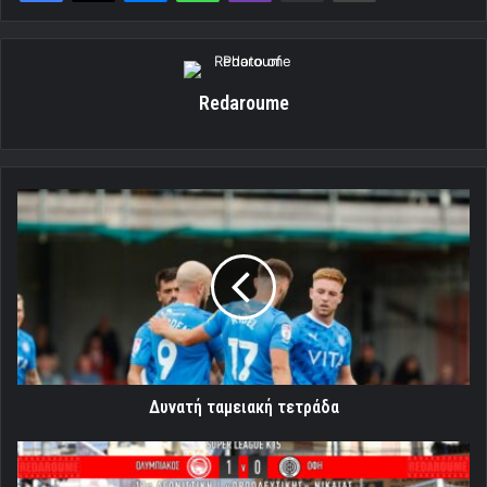
Redaroume
Δυνατή
ταμειακή
τετράδα
Δυνατή ταμειακή τετράδα
Σταθερά
πρώτοι