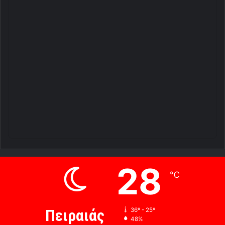
28
℃
Πειραιάς
36º - 25º
48%