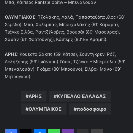
Μπα, Κάιπερς,Rantz;elobitw – Μπεναλουάν
ΟΛΥΜΠΙΑΚΟΣ
: Τζολάκης, Λαλά, Παπασταθόπουλος (68’
Σεμέδο), Μπα, Χολέμπας, Μπουχαλάκης (61’ Καμαρά),
Τιάγκο Σίλβα, Ραντζέλοβιτς, Βρουσάι (80’ Μασούρας),
Χασάν (61’ Φορτούνης), Κάιπερς (80’ Ελ Αραμπί).
ΑΡΗΣ:
Κουέστα Σάκιτς (59’ Κάτσε), Σούντγκρεν, Ρόζ,
Δεληζήσης (59’ Ιωάννου) Σάσα, Τζέγκο – Μπερτόλιο (59’
Μπεναλουάν), Γκάμα (80’ Μπρούνο), Σίλβα- Μάνο (69’
Μήτρογλου).
ΑΡΗΣ
ΚΥΠΕΛΛΟ ΕΛΛΑΔΑΣ
ΟΛΥΜΠΑΙΚΟΣ
ποδοσφαιρο
Messenger
WhatsApp
Viber
Κοινοποίηση μέσω ηλεκτρονικού ταχυδρομείου
Εκτύπωση