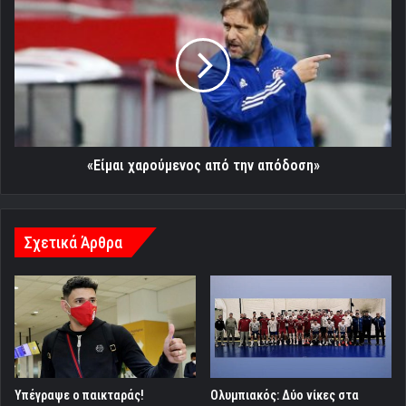
χαρούμενος
από
την
απόδοση»
«Είμαι χαρούμενος από την απόδοση»
Σχετικά Άρθρα
Υπέγραψε ο παικταράς!
Ολυμπιακός: Δύο νίκες στα