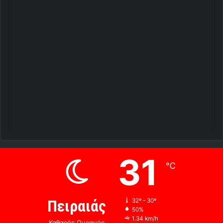
31
℃
Πειραιάς
32º - 30º
50%
1.34 km/h
Καθαρός Ουρανός