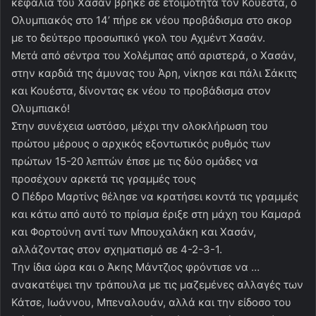
κεφαλιά του Χασάν βρήκε σε ετοιμότητα τον Κουέστα, ο
Ολυμπιακός στο 14’ πήρε εκ νέου προβάδισμα στο σκορ
με το δεύτερο προσωπικό γκολ του Αχμέντ Χασάν.
Μετά από σέντρα του Χολέμπας από αριστερά, ο Χασάν,
στην καρδιά της άμυνας του Άρη, νίκησε και πάλι Σάκιτς
και Κουέστα, δίνοντας εκ νέου το προβάδισμα στον
Ολυμπιακό!
Στην συνέχεια ωστόσο, μέχρι την ολοκλήρωση του
πρώτου μέρους ο αρχικός εξοντωτικός ρυθμός των
πρώτων 15-20 λεπτών έπσε με τις δύο ομάδες να
προσέχουν αρκετά τις γραμμές τους
Ο Πέδρο Μαρτίνς θέλησε να κρατήσει κοντά τις γραμμές
και κάτω από αυτό το πρίσμα έριξε στη μάχη του Καμαρά
και Φορτούνη αντί των Μπουχαλάκη και Χασάν,
αλλάζοντας στον σχηματισμό σε 4-2-3-1.
Την ίδια ώρα και ο Άκης Μάντζιος φρόντισε να …
ανακατέψει την τράπουλα με τις μαζεμένες αλλαγές των
Κάτσε, Ιωάννου, Μπεναλουάν, αλλά και την είδοσο του