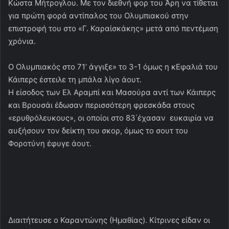
Κώστα Μήτρογλου. Με τον διεθνή φορ του Άρη να τίθεται
για πρώτη φορά αντίπαλος του Ολυμπιακού στην
επιστροφή του στο «Γ. Καραίσκάκης» μετά από πεντέμιση
χρόνια.
Ο Ολυμπιακός στο 71’ άγγιξε» το 3-1 όμως η κΕφαλιά του
Κάιπερς έστειλε τη μπάλα λίγο άουτ.
Η είσοδος των Ελ Αραμπί και Μασούρα αντί των Κάιπερς
και Βρουσάι έδωσαν περισσότερη φρεσκάδα στους
«ερυθρόλευκους», οι οποίοι στο 83΄έχασαν ευκαιρία να
αυξήσουν τον δείκτη του σκορ, όμως το σουτ του
Φοροτύνη έφυγε άουτ.
Διαιτήτευσε ο Καραντώνης (Ημαθίας). Κίτρινες είδαν οι