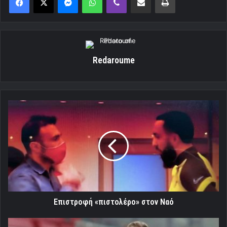
Redaroume
Επιστροφή
«πιστολέρο»
στον
Ναό
Επιστροφή «πιστολέρο» στον Ναό
«Είμαι