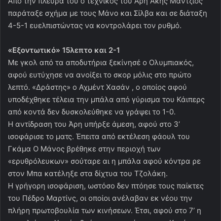
Από την πλευρά του ο τεχνικός του Άρη Άκης Μάντζιος
παράταξε σχήμα με τους Μάνο και Σίλβα και σε διάταξη
4-5-1 ευελπιστώντας να κοντρολάρει τον ρυθμό.
«Εξοντωτικό» 15λεπτο και 2-1
Με γκολ από τα αποδυτήρια ξεκίνησέ ο Ολυμπιακός,
αφού ευτύχησε να ανοίξει το σκορ μόλις στο πρώτο
λεπτό. «Δράστης» ο Αχμέντ Χασάν , ο οποίος αφού
υποδέχθηκε τέλεια την μπάλα από γύρισμα του Κάιπερς
από κοντά δεν δυσκολεύθηκε να γράψει το 1-0.
Η αντίδραση του Άρη υπήρξε άμεση, αφού στο 3’
ισοφάρισε το ματς. Έπειτα από εκτέλεση φάουλ του
Γκάμα Ο Μάνος βρέθηκε στην περιοχή των
«ερυθρόλευκων» σούταρε αι η μπάλα αφού κόντρα ρε
στον Μπα κατέληξε στα δίχτυα του Τζολάκη.
Η γρήγορη ισοφάριση, ωστόσο δεν πτόησε τους παίκτες
του Πέδρο Μαρτίνς, οι οποίοι ανέλαβαν εκ νέου την
πλήρη πρωτοβουλία των κινήσεων. Έτσι, αφού στο 7’ η