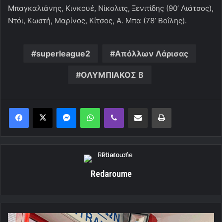
Μπαγκαλιάνης, Κινκουέ, Νίκολιτς, Ξενιτίδης (90’ Λιάτσος),
Ντόι, Κωστή, Μαρίνος, Κίτσος, Α. Μπα (78’ Βοΐλης).
superleague2
Απόλλων Λάρισας
ΟΛΥΜΠΙΑΚΟΣ Β
Messenger
WhatsApp
Viber
Κοινοποίηση μέσω ηλεκτρονικού ταχυδρομείου
Εκτύπωση
Redaroume
Έφτασε