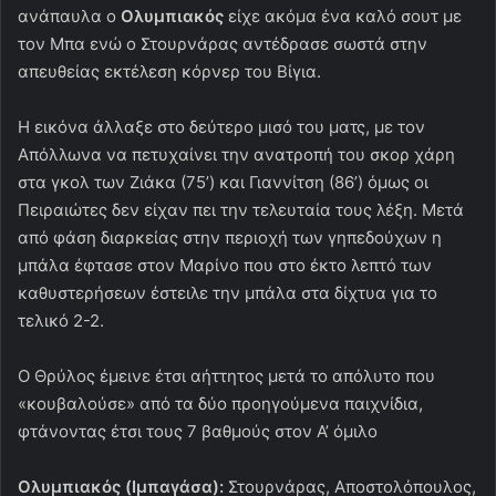
ανάπαυλα ο
Ολυμπιακός
είχε ακόμα ένα καλό σουτ με
τον Μπα ενώ ο Στουρνάρας αντέδρασε σωστά στην
απευθείας εκτέλεση κόρνερ του Βίγια.
Η εικόνα άλλαξε στο δεύτερο μισό του ματς, με τον
Απόλλωνα να πετυχαίνει την ανατροπή του σκορ χάρη
στα γκολ των Ζιάκα (75’) και Γιαννίτση (86’) όμως οι
Πειραιώτες δεν είχαν πει την τελευταία τους λέξη. Μετά
από φάση διαρκείας στην περιοχή των γηπεδούχων η
μπάλα έφτασε στον Μαρίνο που στο έκτο λεπτό των
καθυστερήσεων έστειλε την μπάλα στα δίχτυα για το
τελικό 2-2.
Ο Θρύλος έμεινε έτσι αήττητος μετά το απόλυτο που
«κουβαλούσε» από τα δύο προηγούμενα παιχνίδια,
φτάνοντας έτσι τους 7 βαθμούς στον Α’ όμιλο
Ολυμπιακός (Ιμπαγάσα):
Στουρνάρας, Αποστολόπουλος,