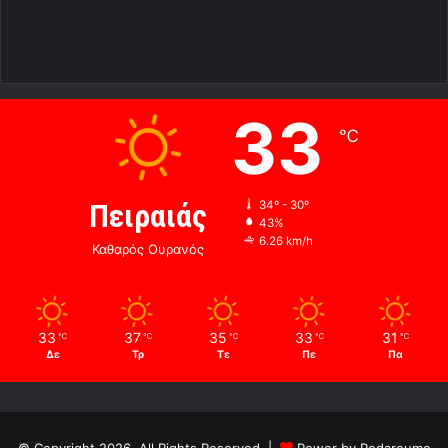
33
℃
Πειραιάς
34º - 30º
43%
6.26 km/h
Καθαρός Ουρανός
33
37
35
33
31
℃
℃
℃
℃
℃
Δε
Τρ
Τε
Πε
Πα