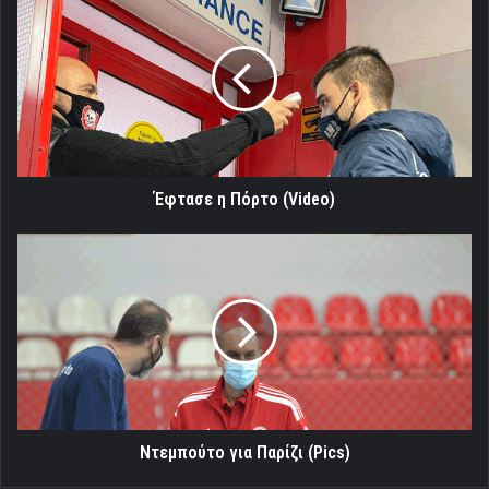
η
Πόρτο
(Video)
Έφτασε η Πόρτο (Video)
Ντεμπούτο
για
Παρίζι
(Pics)
Ντεμπούτο για Παρίζι (Pics)