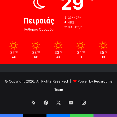
29
Πειραιάς
37º - 27º
48%
0.45 km/h
Καθαρός Ουρανός
37
38
33
34
35
℃
℃
℃
℃
℃
Σα
Κυ
Δε
Τρ
Τε
© Copyright 2026, All Rights Reserved |
Power by Redaroume
Team
RSS
Facebook
X
YouTube
Instagram