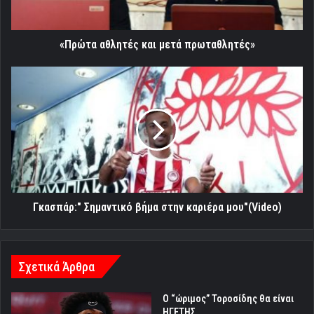
«Πρώτα αθλητές και μετά πρωταθλητές»
Γκασπάρ:"
Σημαντικό
βήμα
στην
καριέρα
μου"
(Video)
Γκασπάρ:" Σημαντικό βήμα στην καριέρα μου"(Video)
Σχετικά Άρθρα
Ο “ώριμος” Τοροσίδης θα είναι
ΗΓΕΤΗΣ