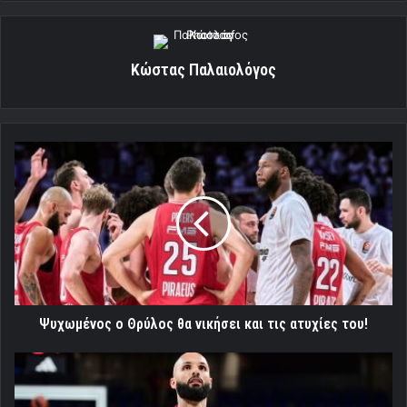
Κώστας Παλαιολόγος
Ψυχωμένος
ο
Θρύλος
θα
νικήσει
και
τις
ατυχίες
του!
Ψυχωμένος ο Θρύλος θα νικήσει και τις ατυχίες του!
Επίσημο
:
Εκτός