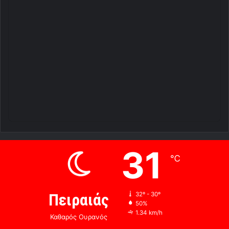
31
℃
Πειραιάς
32º - 30º
50%
1.34 km/h
Καθαρός Ουρανός