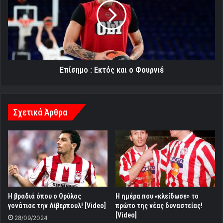
και
ο
Φουρνιέ
Επίσημο : Εκτός και ο Φουρνιέ
Σχετικά Άρθρα
Η βραδιά όπου ο Θρύλος
Η ημέρα που «κλείδωσε» το
γονάτισε την Λίβερπουλ! [Video]
πρώτο της νέας δυναστείας!
[Video]
28/09/2024