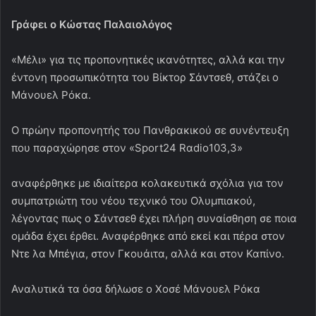
Γράφει ο Κώστας Παλαιολόγος
«Μέλι» για τις προπονητικές ικανότητες, αλλά και την
έντονη προσωπικότητα του Βίκτορ Σάντσεθ, στάζει ο
Μάνουελ Ρόκα.
Ο πρώην προπονητής του Πανθρακικού σε συνέντευξη
που παραχώρησε στον «Sport24 Rαdio103,3»
αναφέρθηκε με ιδιαίτερα κολακευτικά σχόλια για τον
συμπατριώτη του νέου τεχνικό του Ολυμπιακού,
λέγοντας πως ο Σάντσεθ έχει πλήρη συναίσθηση σε ποια
ομάδα έχει έρθει. Αναφέρθηκε από εκεί και πέρα στον
Ντε λα Μπέγια, στον Γκουάιτα, αλλά και στον Καπίνο.
Αναλυτικά τα όσα δήλωσε ο Χοσέ Μάνουελ Ρόκα