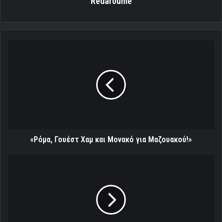
Redaroume
«Ρόμα,
Γουέστ
Χαμ
και
Μονακό
για
Μαζουακού!»
«Ρόμα, Γουέστ Χαμ και Μονακό για Μαζουακού!»
Η
προπόνηση
του
Κολοβού!