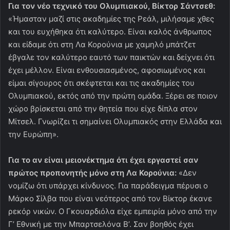
Για τον νέο τεχνικό του Ολυμπιακού, Βίκτορ Σάντσεθ:
«Ήμασταν μαζί στις ακαδημίες της Ρεάλ, μιλήσαμε χθες
και του ευχήθηκα ότι καλύτερο. Είναι καλός άνθρωπος
και είδαμε ότι στη Λα Κορούνια με χαμηλό μπάτζετ
έβγαλε τον καλύτερο εαυτό των παικτών και δείχνει ότι
έχει μέλλον. Είναι ενθουσιασμένος, αφοσιωμένος και
είμαι σίγουρος ότι σκέφτεται και τις ακαδημίες του
Ολυμπιακού, εκτός από την πρώτη ομάδα. Ξέρει σε ποιον
χώρο βρίσκεται από την θητεία που είχε δίπλα στον
Μίτσελ. Γνωρίζει τι σημαίνει Ολυμπιακός στην Ελλάδα και
την Ευρώπη».
Για το αν είναι μειονέκτημα ότι έχει εργαστεί σαν
πρώτος προπονητής μόνο στη Λα Κορούνια:
«Δεν
νομίζω ότι υπάρχει κίνδυνος. Για παράδειγμα πέρυσι ο
Μάρκο Σίλβα που είναι νεότερος από τον Βίκτορ έκανε
ρεκόρ νικών. Ο Γκουαρδιόλα είχε εμπειρία μόνο από την
Γ’ Εθνική με την Μπαρτσελόνα Β’. Σαν βοηθός έχει