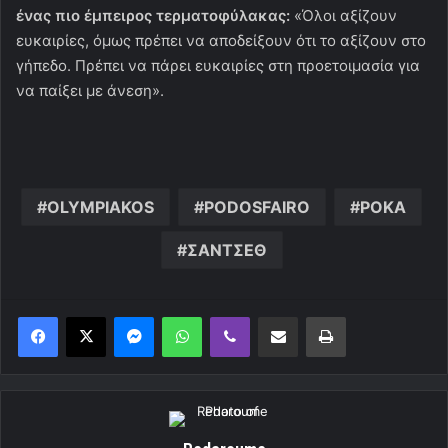
ένας πιο έμπειρος τερματοφύλακας:
«Όλοι αξίζουν
ευκαιρίες, όμως πρέπει να αποδείξουν ότι το αξίζουν στο
γήπεδο. Πρέπει να πάρει ευκαιρίες στη προετοιμασία για
να παίξει με άνεση».
OLYMPIAKOS
PODOSFAIRO
ΡΟΚΑ
ΣΑΝΤΣΕΘ
Messenger
WhatsApp
Viber
Κοινοποίηση μέσω ηλεκτρονικού ταχυδρομείου
Εκτύπωση