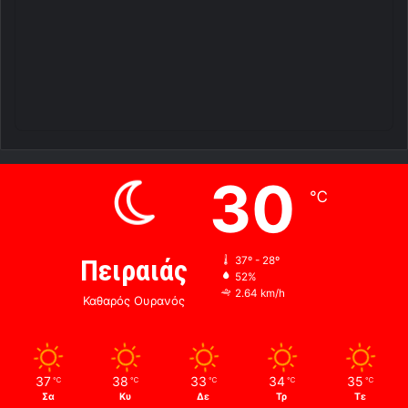
30
℃
Πειραιάς
37º - 28º
52%
2.64 km/h
Καθαρός Ουρανός
37
38
33
34
35
℃
℃
℃
℃
℃
Σα
Κυ
Δε
Τρ
Τε