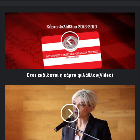
Ετσι
εκδίδεται
η
κάρτα
φιλάθλου(Video)
Ετσι εκδίδεται η κάρτα φιλάθλου(Video)
Σχέσεις
εκτίμησης
και
σεβασμού
με
την
Ρέκο