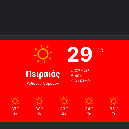
29
℃
Πειραιάς
37º - 28º
49%
0.45 km/h
Καθαρός Ουρανός
37
38
33
34
35
℃
℃
℃
℃
℃
Σα
Κυ
Δε
Τρ
Τε