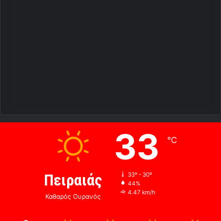
33
℃
Πειραιάς
33º - 30º
44%
4.47 km/h
Καθαρός Ουρανός