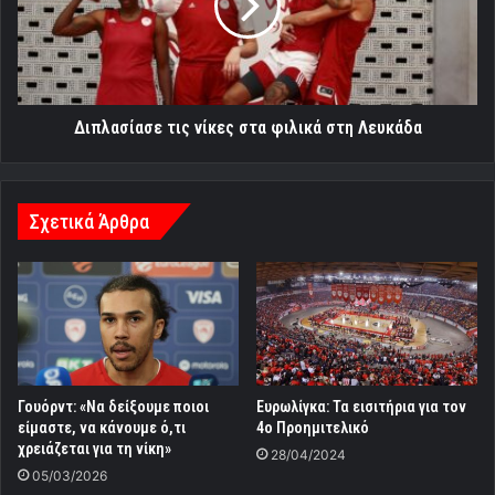
φιλικά
στη
Λευκάδα
Διπλασίασε τις νίκες στα φιλικά στη Λευκάδα
Σχετικά Άρθρα
Γουόρντ: «Να δείξουμε ποιοι
Eυρωλίγκα: Τα εισιτήρια για τον
είμαστε, να κάνουμε ό,τι
4ο Προημιτελικό
χρειάζεται για τη νίκη»
28/04/2024
05/03/2026