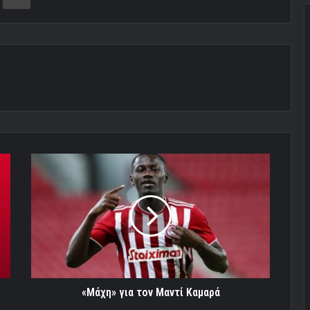
«Μάχη»
για
τον
Μαντί
Καμαρά
«Μάχη» για τον Μαντί Καμαρά