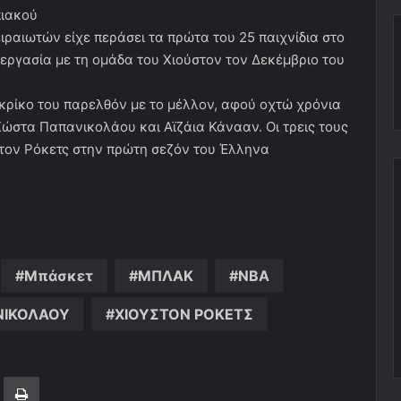
πιακού
ειραιωτών είχε περάσει τα πρώτα του 25 παιχνίδια στο
νεργασία με τη ομάδα του Χιούστον τον Δεκέμβριο του
 κρίκο του παρελθόν με το μέλλον, αφού οχτώ χρόνια
Κώστα Παπανικολάου και Αϊζάια Κάνααν. Οι τρεις τους
τον Ρόκετς στην πρώτη σεζόν του Έλληνα
Μπάσκετ
ΜΠΛΑΚ
ΝΒΑ
ΙΚΟΛΑΟΥ
ΧΙΟΥΣΤΟΝ ΡΟΚΕΤΣ
ger
ινοποίηση μέσω ηλεκτρονικού ταχυδρομείου
Εκτύπωση