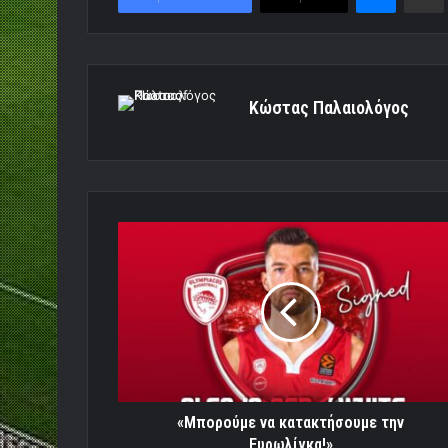
Κώστας Παλαιολόγος
«Μπορούμε
να
κατακτήσουμε
την
Ευρωλίγκα!»
«Μπορούμε να κατακτήσουμε την
Ευρωλίγκα!»