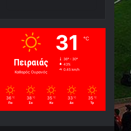
31
℃
Πειραιάς
36º - 30º
43%
0.45 km/h
Καθαρός Ουρανός
36
38
35
33
35
℃
℃
℃
℃
℃
Πα
Σα
Κυ
Δε
Τρ