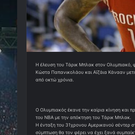
Η έλευση του Τάρικ Μπλακ στον Ολυμπιακό, 
Κώστα Παπανικολάου και Αϊζάια Κάνααν μετά 
από οκτώ χρόνια.
Ο Ολυμπιακός έκανε την καίρια κίνηση και π
του ΝΒΑ με την απόκτηση του Τάρικ Μπλακ.
Η ένταξη του 31χρονου Αμερικανού σέντερ σ
σύμπτωση θα τον φέρει να έχει ξανά συμπαί