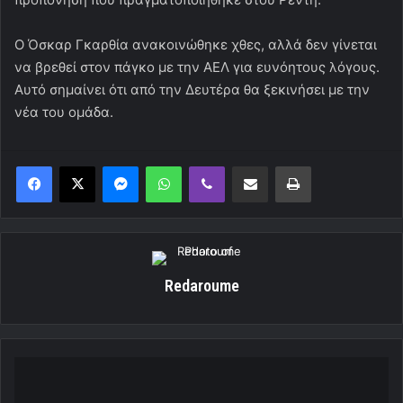
Ο Όσκαρ Γκαρθία ανακοινώθηκε χθες, αλλά δεν γίνεται
να βρεθεί στον πάγκο με την ΑΕΛ για ευνόητους λόγους.
Αυτό σημαίνει ότι από την Δευτέρα θα ξεκινήσει με την
νέα του ομάδα.
Messenger
WhatsApp
Viber
Κοινοποίηση μέσω ηλεκτρονικού ταχυδρομείου
Εκτύπωση
Redaroume
Το
επιτελείο
του