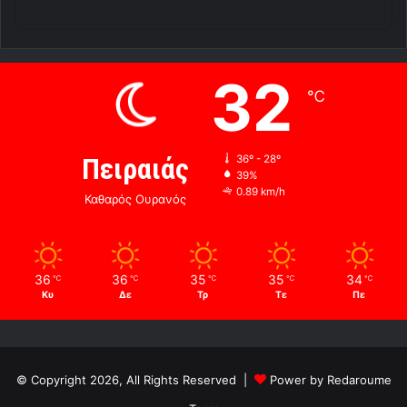
32
℃
Πειραιάς
36º - 28º
39%
0.89 km/h
Καθαρός Ουρανός
36
36
35
35
34
℃
℃
℃
℃
℃
Κυ
Δε
Τρ
Τε
Πε
© Copyright 2026, All Rights Reserved |
Power by Redaroume