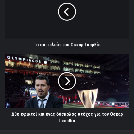
Οσκαρ
Γκαρθία
Το επιτελείο του Οσκαρ Γκαρθία
Δύο
εφικτοί
και
ένας
δύσκολος
στόχος
για
τον
Όσκαρ
Γκαρθία
Δύο εφικτοί και ένας δύσκολος στόχος για τον Όσκαρ
Γκαρθία