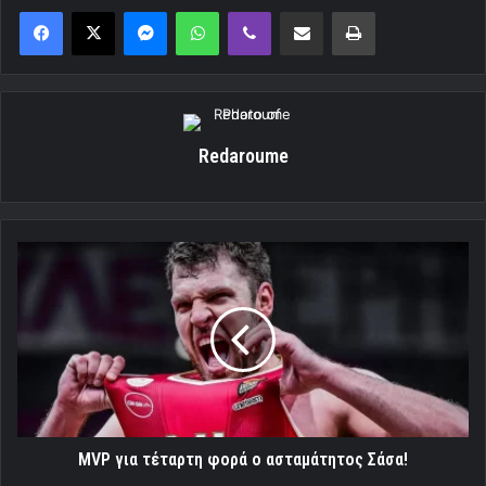
Messenger
WhatsApp
Viber
Κοινοποίηση μέσω ηλεκτρονικού ταχυδρομείου
Εκτύπωση
Redaroume
MVP
για
τέταρτη
φορά
ο
ασταμάτητος
Σάσα!
MVP για τέταρτη φορά ο ασταμάτητος Σάσα!