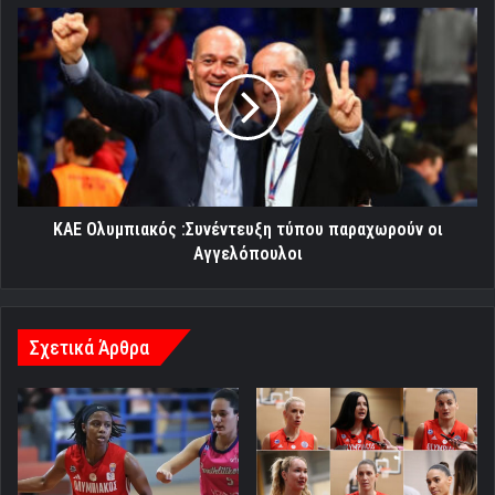
ΚΑΕ
Ολυμπιακός
:Συνέντευξη
τύπου
παραχωρούν
οι
Αγγελόπουλοι
ΚΑΕ Ολυμπιακός :Συνέντευξη τύπου παραχωρούν οι
Αγγελόπουλοι
Σχετικά Άρθρα