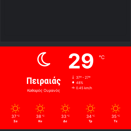
29
℃
Πειραιάς
37º - 27º
48%
0.45 km/h
Καθαρός Ουρανός
37
38
33
34
35
℃
℃
℃
℃
℃
Σα
Κυ
Δε
Τρ
Τε