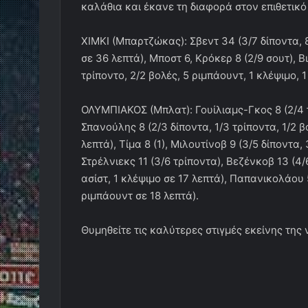
καλάθια και έκανε τη διαφορά στον επιθετικό
ΧΙΜΚΙ (Μπαρτζώκας): Σβεντ 34 (3/7 δίποντα, 8
σε 36 λεπτά), Μποστ 6, Κρόκερ 8 (2/9 σουτ), Β
τρίποντο, 2/2 βολές, 5 ριμπάουντ, 1 κλέψιμο, 
ΟΛΥΜΠΙΑΚΟΣ (Μπλατ): Γουίλιαμς-Γκος 8 (2/4 τρ
Σπανούλης 8 (2/3 δίποντα, 1/3 τρίποντα, 1/2 β
λεπτά), Τίμα 8 (1), Μιλουτίνοβ 9 (3/5 δίποντα,
Στρέλνιεκς 11 (3/6 τρίποντα), Βεζένκοβ 13 (4/6
ασίστ, 1 κλέψιμο σε 17 λεπτά), Παπανικολάου 5
ριμπάουντ σε 18 λεπτά).
Θυμηθείτε τις καλύτερες στιγμές εκείνης της