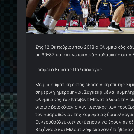
Στις 12 Οκτωβρίου του 2018 ο Ολυμπιακός κά
με 66-87 και έκανε ιδανικό «ποδαρικό» στην
Γράφει ο Κώστας Παλαιολόγος
Με μία εμφατική εκτός έδρας νίκη επί της Χί
σημερινή ημερομηνία. Συγκεκριμένα, συμπληρ
Ολυμπιακός του Ντέιβιντ Μπλατ άλωσε την έδ
οποίας βρισκόταν ο νυν τεχνικός των «ερυθ
τον «μαραθώνιο» της κορυφαίας διασυλλογικ
Οι «ερυθρόλευκοι» ευτύχησαν να έχουν σε εξα
Βεζένκοφ και Μιλουτίνοφ έκαναν ότι ήθελαν 