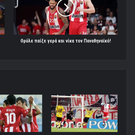
και
νίκα
τον
Παναθηναϊκό!
Θρύλε παίξε γερά και νίκα τον Παναθηναϊκό!