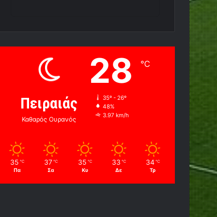
28
℃
Πειραιάς
35º - 26º
48%
3.97 km/h
Καθαρός Ουρανός
35
37
35
33
34
℃
℃
℃
℃
℃
Πα
Σα
Κυ
Δε
Τρ