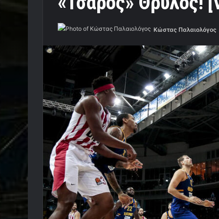
«Τσάρος» Θρύλος! [
Κώστας Παλαιολόγος