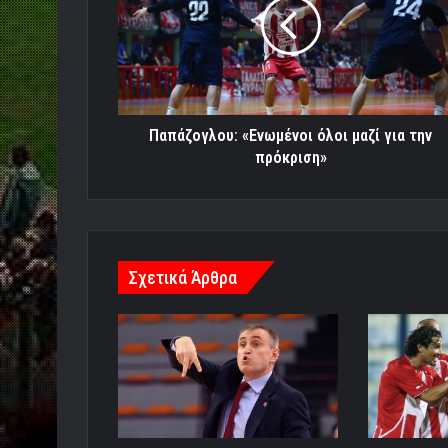
μαζί
για
την
πρόκριση»
Παπάζογλου: «Ενωμένοι όλοι μαζί για την
πρόκριση»
Σχετικά Άρθρα