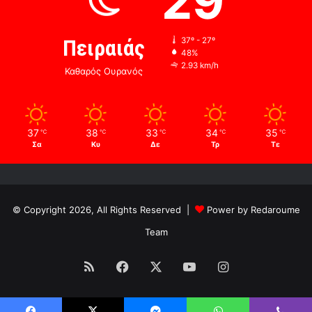
29
Πειραιάς
37º - 27º
48%
2.93 km/h
Καθαρός Ουρανός
37
38
33
34
35
℃
℃
℃
℃
℃
Σα
Κυ
Δε
Τρ
Τε
© Copyright 2026, All Rights Reserved |
Power by Redaroume
Team
RSS
Facebook
X
YouTube
Instagram