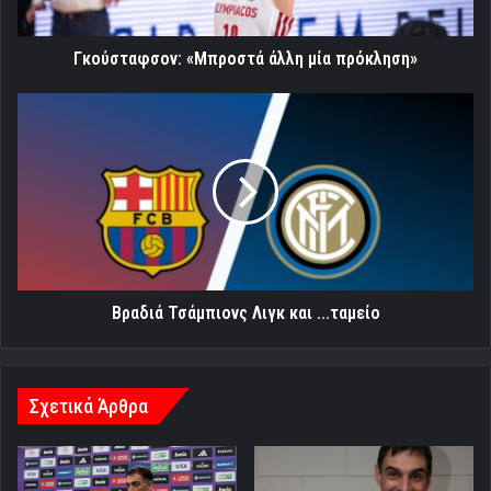
Γκούσταφσον: «Μπροστά άλλη μία πρόκληση»
Βραδιά
Τσάμπιονς
Λιγκ
και
...ταμείο
Βραδιά Τσάμπιονς Λιγκ και ...ταμείο
Σχετικά Άρθρα