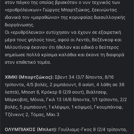
στον πάγκο της οποίας βρισκόταν ο νυν τεχνικός των
«ερυθρόλευκων» Γιώργος Μπαρτζώκας, ξεκινώντας
ιδανικά τον «μαραθώνιο» της κορυφαίας διασυλλογικής
διοργάνωσης.
Οι «ερυθρόλευκοι» ευτύχησαν να έχουν σε εξαιρετική
μέρα τους ψηλούς τους, αφού οι Λεντέι, Βεζένκοφ και
Μιλουτίνοφ έκαναν ότι ήθελαν και ειδικά ο δεύτερος
σημείωσε πολλά κρίσιμα καλάθια και έκανε τη διαφορά
στον επιθετικό τομέα.
ΧΙΜΚΙ (Μπαρτζώκας):
Σβεντ 34 (3/7 δίποντα, 8/16
τρίποντα, 4/5 βολές, 2 ριμπάουντ, 6 ασίστ, 4 λάθη σε 36
λεπτά), Μποστ 6, Κρόκερ 8 (2/9 σουτ), Βιάλτσεφ,
Μάρκοβιτς, Μόνια, Γκιλ 13 (4/6 δίποντα, 1/1 τρίποντο, 2/2
βολές, 5 ριμπάουντ, 1 κλέψιμο, 1 κόψιμο), Γκουμπάνοφ,
Τζένκινς 2, Τόμας, Μίκι 3
ΟΛΥΜΠΙΑΚΟΣ (Μπλατ)
: Γουίλιαμς-Γκος 8 (2/4 τρίποντα,